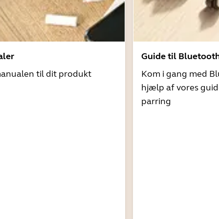
ler
Guide til Bluetoot
nualen til dit produkt
Kom i gang med Bl
hjælp af vores guid
parring