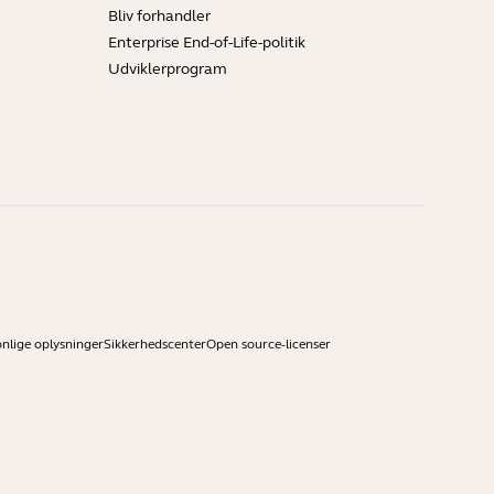
Bliv forhandler
Enterprise End-of-Life-politik
Udviklerprogram
onlige oplysninger
Sikkerhedscenter
Open source-licenser