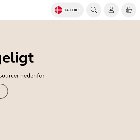
DA
/ DKK
eligt
essourcer nedenfor