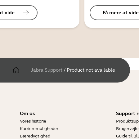
at vide
Få mere at vide
Jabra Support
/
Product not available
Om os
Support r
Vores historie
Produktsup
Karrieremuligheder
Brugervejle
Bæredygtighed
Guide til B