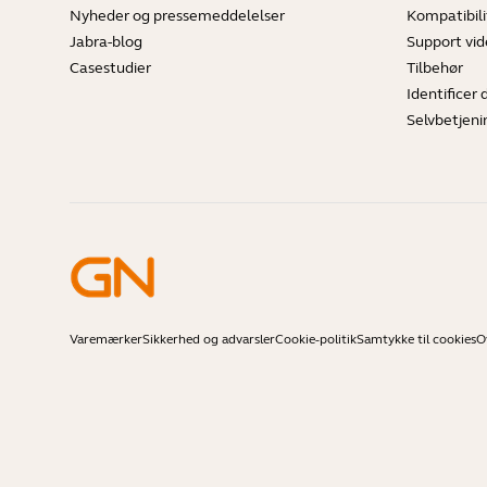
Nyheder og pressemeddelelser
Kompatibili
Jabra-blog
Support vi
Casestudier
Tilbehør
Identificer 
Selvbetjeni
Varemærker
Sikkerhed og advarsler
Cookie-politik
Samtykke til cookies
O