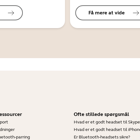
Få mere at vide
essourcer
Ofte stillede spørgsmål
port
Hvad er et godt headset til Skype
dninger
Hvad er et godt headset til iPhon
luetooth-parring
Er Bluetooth-headsets sikre?