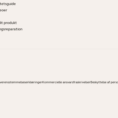
tetsguide
deoer
dit produkt
ngsreparation
verensstemmelseserklæringer
Kommercielle ansvarsfraskrivelser
Beskyttelse af pers