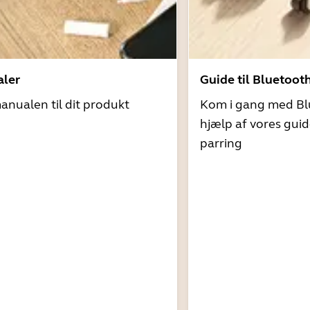
ler
Guide til Bluetoot
nualen til dit produkt
Kom i gang med Bl
hjælp af vores guid
parring