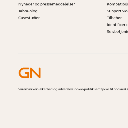
Nyheder og pressemeddelelser
Kompatibili
Jabra-blog
Support vi
Casestudier
Tilbehør
Identificer 
Selvbetjeni
Varemærker
Sikkerhed og advarsler
Cookie-politik
Samtykke til cookies
O