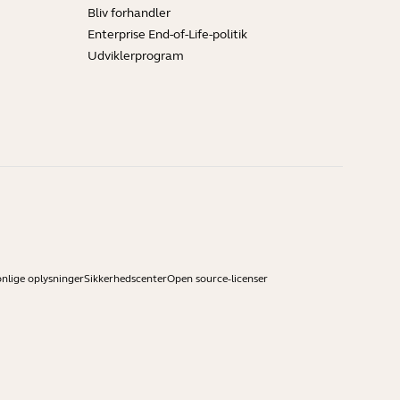
Bliv forhandler
Enterprise End-of-Life-politik
Udviklerprogram
onlige oplysninger
Sikkerhedscenter
Open source-licenser