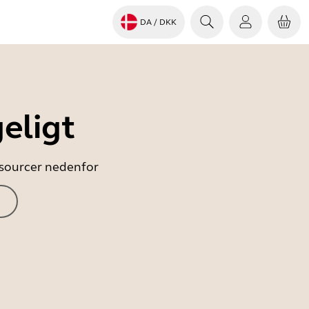
DA
/ DKK
eligt
essourcer nedenfor