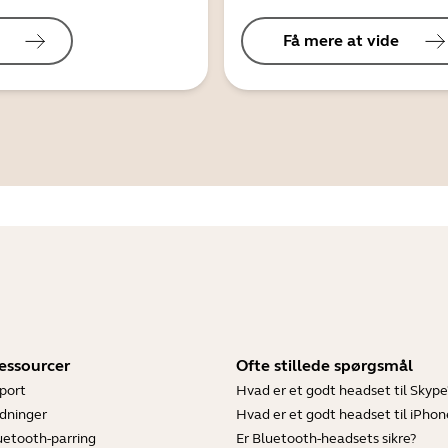
Få mere at vide
essourcer
Ofte stillede spørgsmål
port
Hvad er et godt headset til Skype
dninger
Hvad er et godt headset til iPhon
luetooth-parring
Er Bluetooth-headsets sikre?