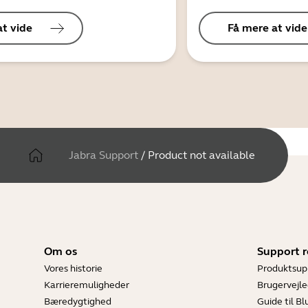
at vide
Få mere at vide
Jabra Support
/
Product not available
Om os
Support r
Vores historie
Produktsup
Karrieremuligheder
Brugervejle
Bæredygtighed
Guide til B