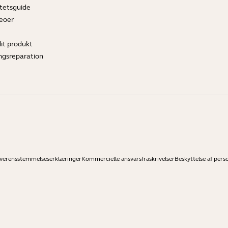
tetsguide
deoer
dit produkt
ngsreparation
verensstemmelseserklæringer
Kommercielle ansvarsfraskrivelser
Beskyttelse af pers