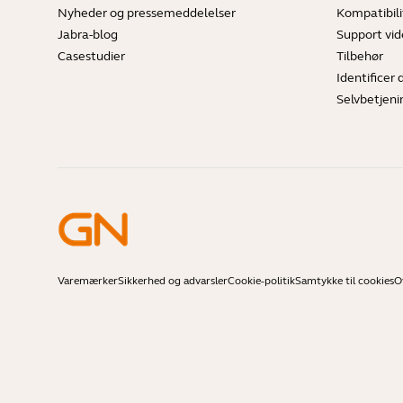
Nyheder og pressemeddelelser
Kompatibili
Jabra-blog
Support vi
Casestudier
Tilbehør
Identificer 
Selvbetjeni
Varemærker
Sikkerhed og advarsler
Cookie-politik
Samtykke til cookies
O