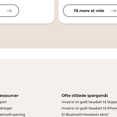
Få mere at vide
essourcer
Ofte stillede spørgsmål
port
Hvad er et godt headset til Skype
dninger
Hvad er et godt headset til iPhon
luetooth-parring
Er Bluetooth-headsets sikre?