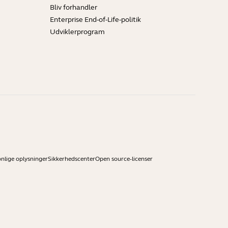
Bliv forhandler
Enterprise End-of-Life-politik
Udviklerprogram
onlige oplysninger
Sikkerhedscenter
Open source-licenser