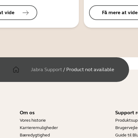
at vide
Få mere at vide
Jabra Support
/
Product not available
Om os
Support r
Vores historie
Produktsup
Karrieremuligheder
Brugervejle
Bæredygtighed
Guide til B