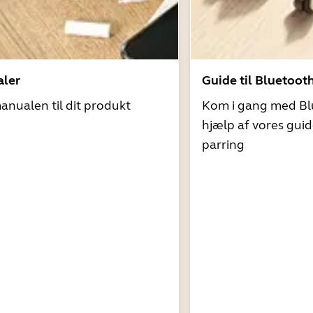
ler
Guide til Bluetoot
nualen til dit produkt
Kom i gang med Bl
hjælp af vores guid
parring