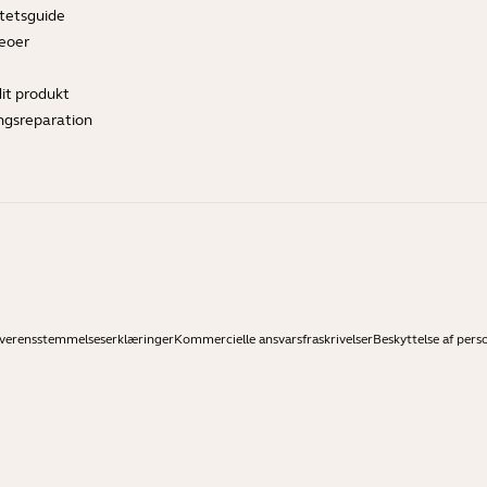
tetsguide
deoer
dit produkt
ngsreparation
verensstemmelseserklæringer
Kommercielle ansvarsfraskrivelser
Beskyttelse af pers