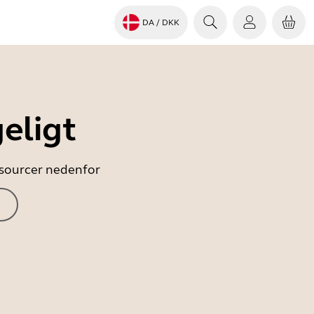
DA
/ DKK
eligt
essourcer nedenfor