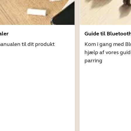
ler
Guide til Bluetoot
nualen til dit produkt
Kom i gang med Bl
hjælp af vores guid
parring