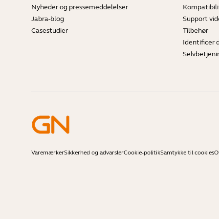
Nyheder og pressemeddelelser
Kompatibili
Jabra-blog
Support vi
Casestudier
Tilbehør
Identificer 
Selvbetjeni
Varemærker
Sikkerhed og advarsler
Cookie-politik
Samtykke til cookies
O