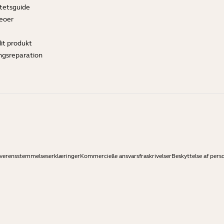
tetsguide
deoer
dit produkt
ngsreparation
verensstemmelseserklæringer
Kommercielle ansvarsfraskrivelser
Beskyttelse af pers