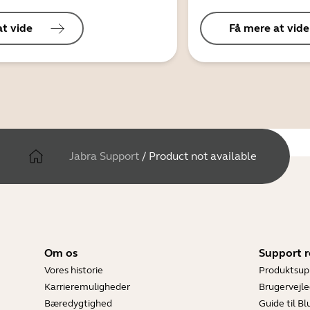
at vide
Få mere at vide
Jabra Support
/
Product not available
Om os
Support r
Vores historie
Produktsup
Karrieremuligheder
Brugervejle
Bæredygtighed
Guide til B