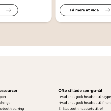
Få mere at vide
essourcer
Ofte stillede spørgsmål
port
Hvad er et godt headset til Skype
dninger
Hvad er et godt headset til iPhon
luetooth-parring
Er Bluetooth-headsets sikre?