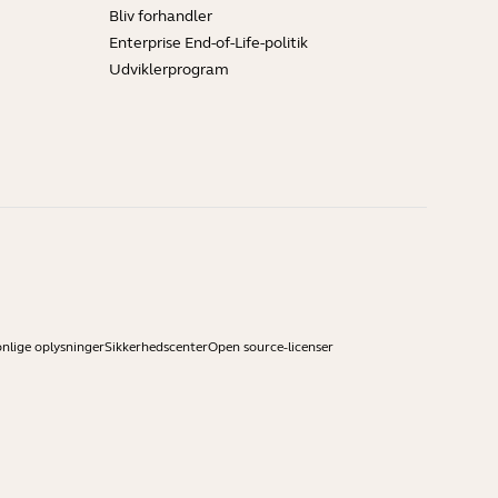
Bliv forhandler
Enterprise End-of-Life-politik
Udviklerprogram
onlige oplysninger
Sikkerhedscenter
Open source-licenser