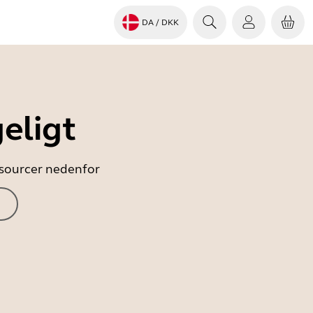
DA
/ DKK
eligt
essourcer nedenfor