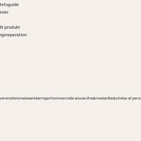
tetsguide
deoer
dit produkt
ngsreparation
verensstemmelseserklæringer
Kommercielle ansvarsfraskrivelser
Beskyttelse af pers