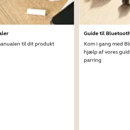
ler
Guide til Bluetoot
nualen til dit produkt
Kom i gang med Bl
hjælp af vores guid
parring