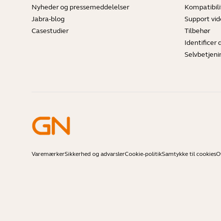
Nyheder og pressemeddelelser
Kompatibili
Jabra-blog
Support vi
Casestudier
Tilbehør
Identificer 
Selvbetjeni
Varemærker
Sikkerhed og advarsler
Cookie-politik
Samtykke til cookies
O