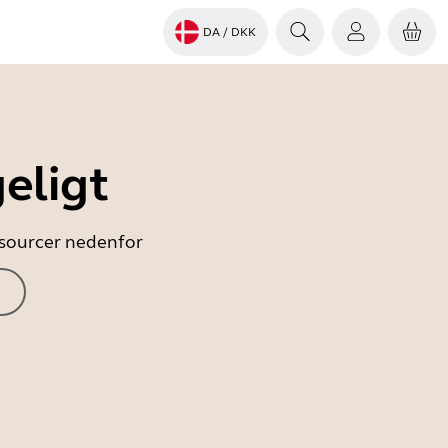
DA
/ DKK
eligt
essourcer nedenfor