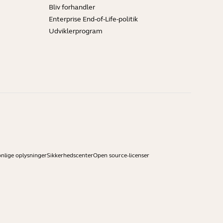
Bliv forhandler
Enterprise End-of-Life-politik
Udviklerprogram
onlige oplysninger
Sikkerhedscenter
Open source-licenser