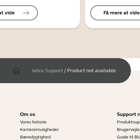
at vide
Få mere at vide
Jabra Support
/
Product not available
Om os
Support r
Vores historie
Produktsup
Karrieremuligheder
Brugervejle
Bæredygtighed
Guide til B