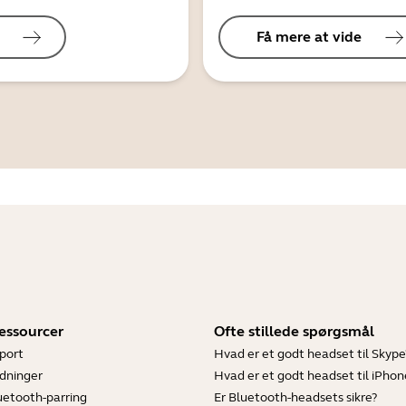
Få mere at vide
essourcer
Ofte stillede spørgsmål
port
Hvad er et godt headset til Skype
dninger
Hvad er et godt headset til iPhon
luetooth-parring
Er Bluetooth-headsets sikre?