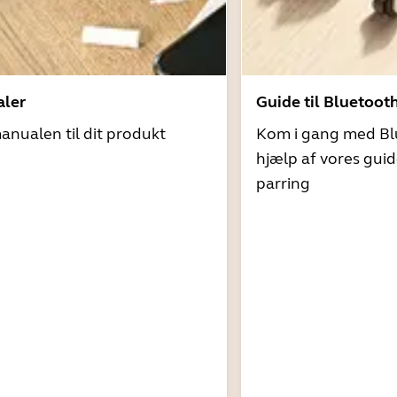
ler
Guide til Bluetoot
nualen til dit produkt
Kom i gang med Bl
hjælp af vores guid
parring