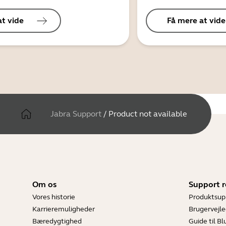
at vide
Få mere at vide
Jabra Support
/
Product not available
Om os
Support r
Vores historie
Produktsup
Karrieremuligheder
Brugervejle
Bæredygtighed
Guide til B