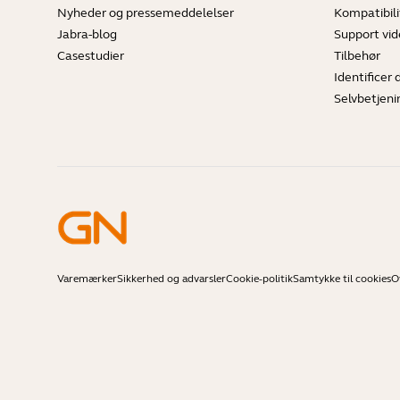
Nyheder og pressemeddelelser
Kompatibili
Jabra-blog
Support vi
Casestudier
Tilbehør
Identificer 
Selvbetjeni
Varemærker
Sikkerhed og advarsler
Cookie-politik
Samtykke til cookies
O