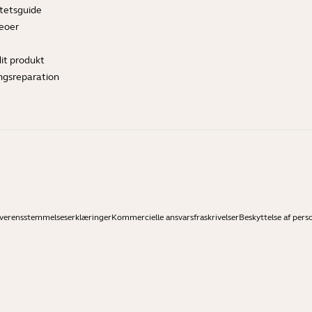
tetsguide
deoer
dit produkt
ngsreparation
verensstemmelseserklæringer
Kommercielle ansvarsfraskrivelser
Beskyttelse af pers