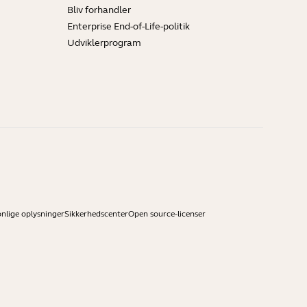
Bliv forhandler
Enterprise End-of-Life-politik
Udviklerprogram
onlige oplysninger
Sikkerhedscenter
Open source-licenser