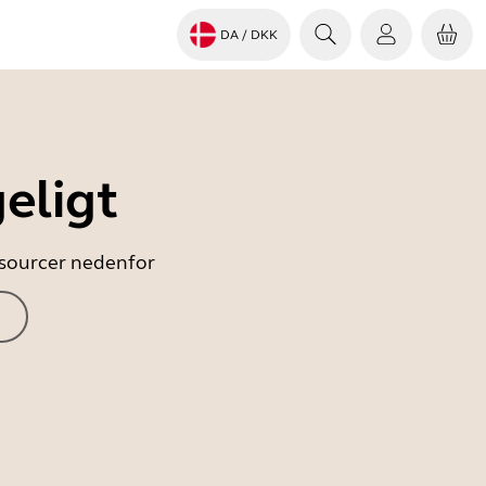
DA
/ DKK
eligt
essourcer nedenfor