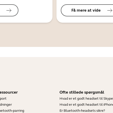
Få mere at vide
essourcer
Ofte stillede spørgsmål
port
Hvad er et godt headset til Skype
dninger
Hvad er et godt headset til iPhon
luetooth-parring
Er Bluetooth-headsets sikre?