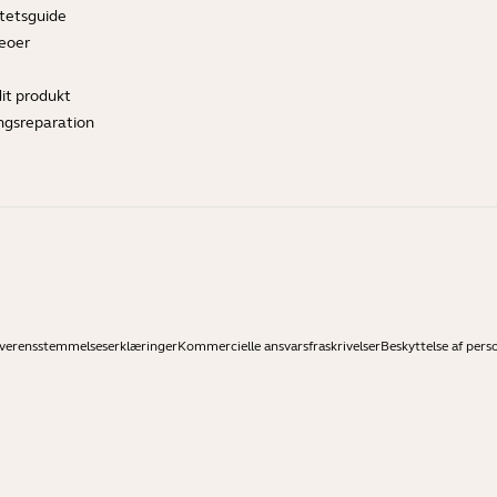
tetsguide
deoer
dit produkt
ngsreparation
verensstemmelseserklæringer
Kommercielle ansvarsfraskrivelser
Beskyttelse af pers