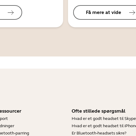
Få mere at vide
essourcer
Ofte stillede spørgsmål
port
Hvad er et godt headset til Skype
dninger
Hvad er et godt headset til iPhon
luetooth-parring
Er Bluetooth-headsets sikre?