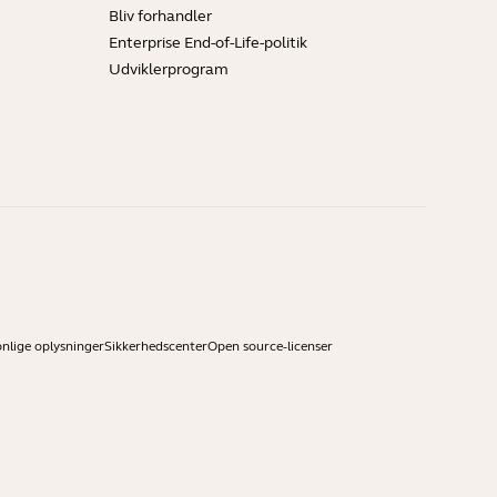
Bliv forhandler
Enterprise End-of-Life-politik
Udviklerprogram
onlige oplysninger
Sikkerhedscenter
Open source-licenser