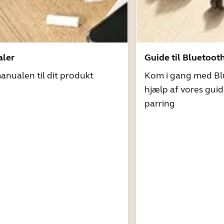
ler
Guide til Bluetoot
nualen til dit produkt
Kom i gang med Bl
hjælp af vores guid
parring