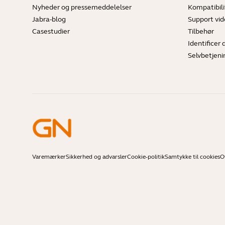
Nyheder og pressemeddelelser
Kompatibili
Jabra-blog
Support vi
Casestudier
Tilbehør
Identificer 
Selvbetjeni
Varemærker
Sikkerhed og advarsler
Cookie-politik
Samtykke til cookies
O