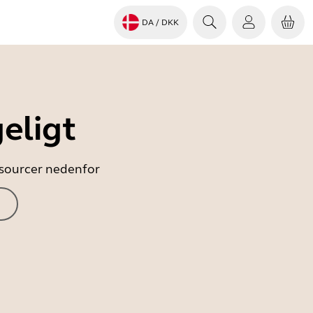
DA
/ DKK
eligt
essourcer nedenfor