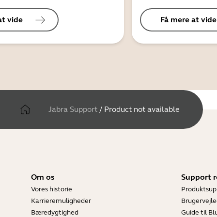
at vide
Få mere at vide
Jabra Support
/
Product not available
Om os
Support r
Vores historie
Produktsup
Karrieremuligheder
Brugervejle
Bæredygtighed
Guide til B