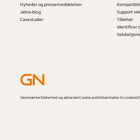
Nyheder og pressemeddelelser
Kompatibili
Jabra-blog
Support vi
Casestudier
Tilbehør
Identificer 
Selvbetjeni
Varemærker
Sikkerhed og advarsler
Cookie-politik
Samtykke til cookies
O