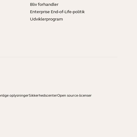
Bliv forhandler
Enterprise End-of-Life-politik
Udviklerprogram
onlige oplysninger
Sikkerhedscenter
Open source-licenser