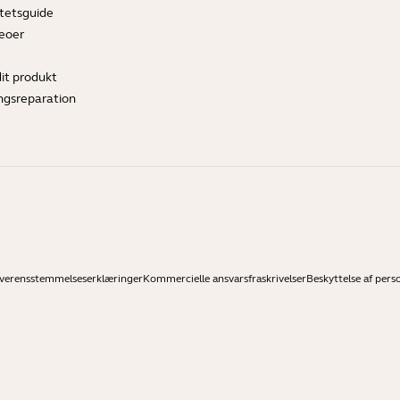
tetsguide
deoer
dit produkt
ngsreparation
verensstemmelseserklæringer
Kommercielle ansvarsfraskrivelser
Beskyttelse af pers