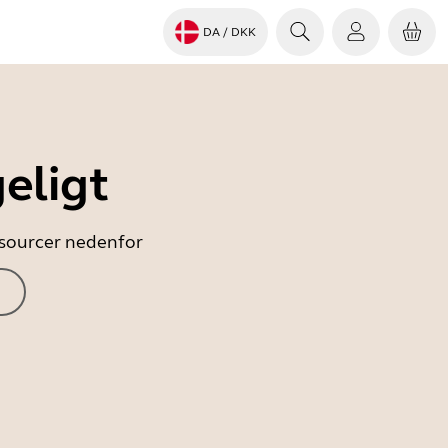
DA
/ DKK
eligt
essourcer nedenfor