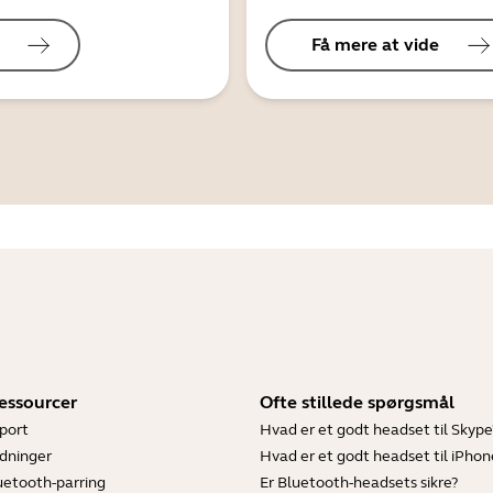
Få mere at vide
essourcer
Ofte stillede spørgsmål
port
Hvad er et godt headset til Skype
dninger
Hvad er et godt headset til iPhon
luetooth-parring
Er Bluetooth-headsets sikre?