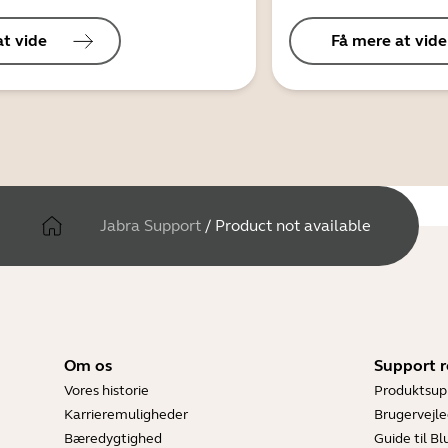
at vide
Få mere at vide
Jabra Support
/
Product not available
Om os
Support r
Vores historie
Produktsup
Karrieremuligheder
Brugervejle
Bæredygtighed
Guide til B