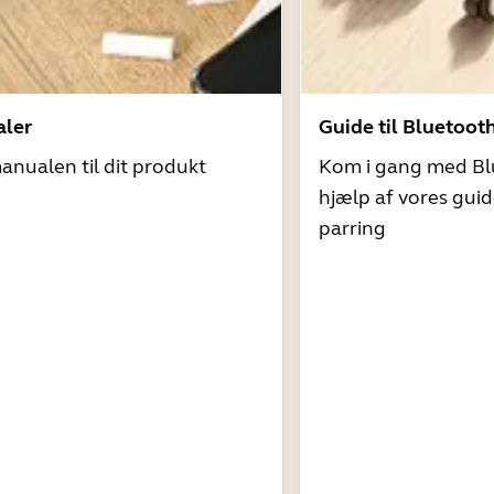
ler
Guide til Bluetoot
nualen til dit produkt
Kom i gang med Bl
hjælp af vores guid
parring