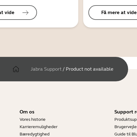
at vide
Få mere at vide
Jabra Support
/
Product not available
Om os
Support r
Vores historie
Produktsup
Karrieremuligheder
Brugervejle
Bæredygtighed
Guide til B