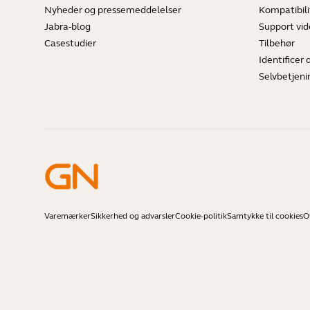
Nyheder og pressemeddelelser
Kompatibili
Jabra-blog
Support vi
Casestudier
Tilbehør
Identificer 
Selvbetjeni
Varemærker
Sikkerhed og advarsler
Cookie-politik
Samtykke til cookies
O