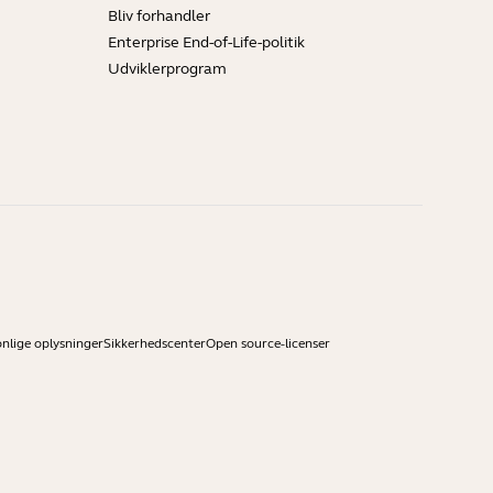
Bliv forhandler
Enterprise End-of-Life-politik
Udviklerprogram
onlige oplysninger
Sikkerhedscenter
Open source-licenser