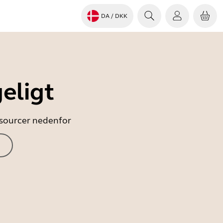
DA
/ DKK
eligt
essourcer nedenfor