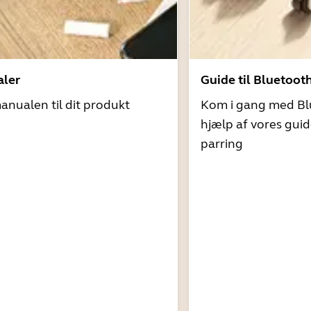
ler
Guide til Bluetoot
nualen til dit produkt
Kom i gang med Bl
hjælp af vores guid
parring