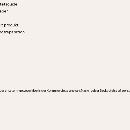
tetsguide
deoer
dit produkt
ngsreparation
verensstemmelseserklæringer
Kommercielle ansvarsfraskrivelser
Beskyttelse af pers