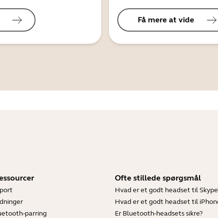
Få mere at vide
essourcer
Ofte stillede spørgsmål
port
Hvad er et godt headset til Skype
dninger
Hvad er et godt headset til iPhon
luetooth-parring
Er Bluetooth-headsets sikre?