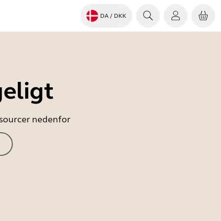
DA
/ DKK
eligt
essourcer nedenfor