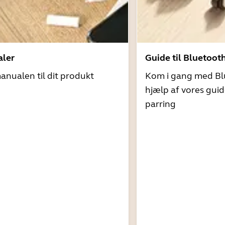
ler
Guide til Bluetoot
nualen til dit produkt
Kom i gang med Bl
hjælp af vores guid
parring