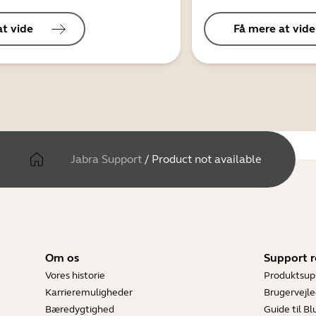
at vide
Få mere at vide
Jabra Support
/
Product not available
Om os
Support r
Vores historie
Produktsup
Karrieremuligheder
Brugervejle
Bæredygtighed
Guide til B