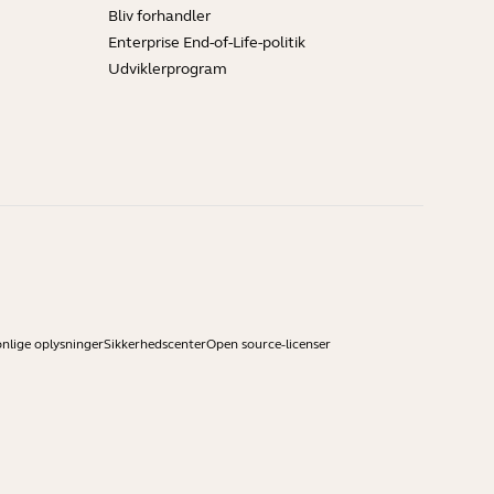
Bliv forhandler
Enterprise End-of-Life-politik
Udviklerprogram
onlige oplysninger
Sikkerhedscenter
Open source-licenser