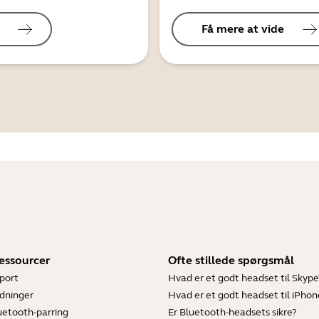
Få mere at vide
essourcer
Ofte stillede spørgsmål
port
Hvad er et godt headset til Skype
dninger
Hvad er et godt headset til iPhon
luetooth-parring
Er Bluetooth-headsets sikre?