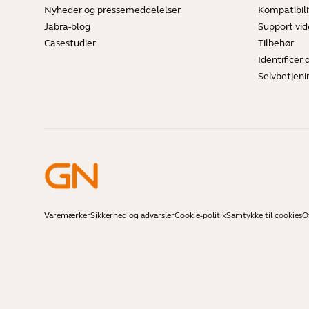
Nyheder og pressemeddelelser
Kompatibili
Jabra-blog
Support vi
Casestudier
Tilbehør
Identificer 
Selvbetjeni
Varemærker
Sikkerhed og advarsler
Cookie-politik
Samtykke til cookies
O