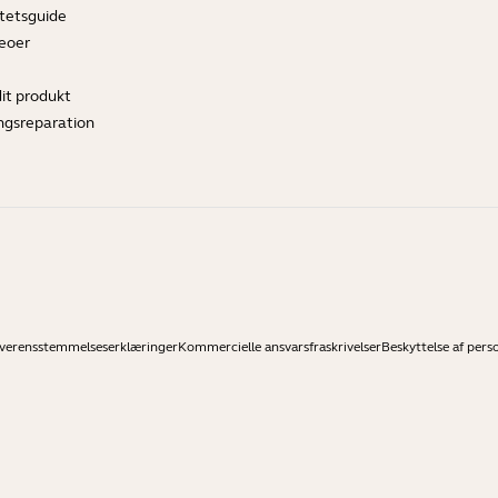
tetsguide
deoer
dit produkt
ngsreparation
verensstemmelseserklæringer
Kommercielle ansvarsfraskrivelser
Beskyttelse af pers