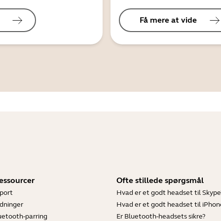
Få mere at vide
essourcer
Ofte stillede spørgsmål
port
Hvad er et godt headset til Skype
dninger
Hvad er et godt headset til iPhon
luetooth-parring
Er Bluetooth-headsets sikre?