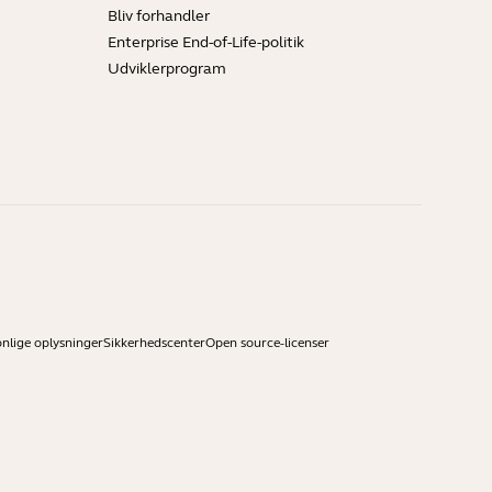
Bliv forhandler
Enterprise End-of-Life-politik
Udviklerprogram
onlige oplysninger
Sikkerhedscenter
Open source-licenser