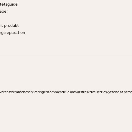
tetsguide
deoer
dit produkt
ngsreparation
verensstemmelseserklæringer
Kommercielle ansvarsfraskrivelser
Beskyttelse af pers