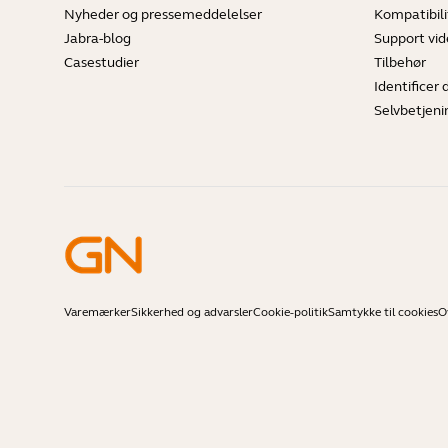
Nyheder og pressemeddelelser
Kompatibili
Jabra-blog
Support vi
Casestudier
Tilbehør
Identificer 
Selvbetjeni
Varemærker
Sikkerhed og advarsler
Cookie-politik
Samtykke til cookies
O