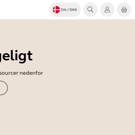
DA
/ DKK
eligt
essourcer nedenfor