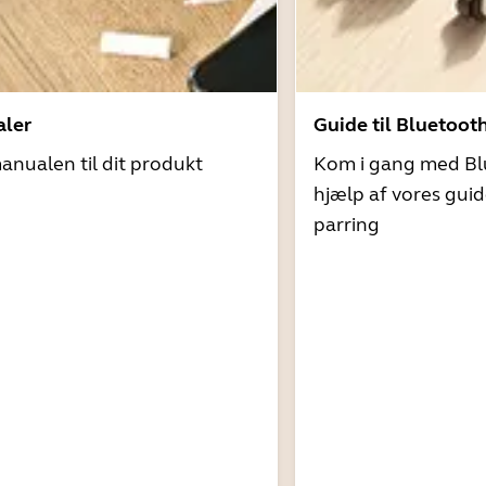
ler
Guide til Bluetoot
nualen til dit produkt
Kom i gang med Bl
hjælp af vores guid
parring