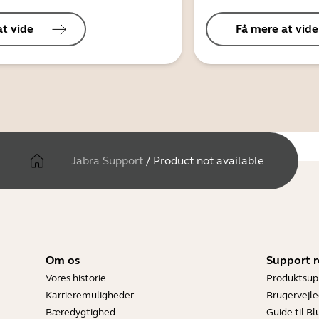
at vide
Få mere at vide
Jabra Support
/
Product not available
Om os
Support r
Vores historie
Produktsup
Karrieremuligheder
Brugervejle
Bæredygtighed
Guide til B