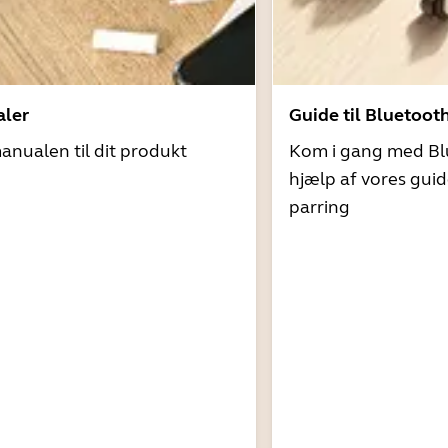
ler
Guide til Bluetoot
nualen til dit produkt
Kom i gang med Bl
hjælp af vores guid
parring