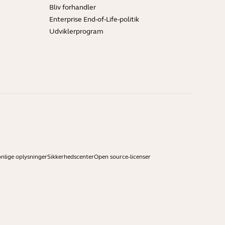
Bliv forhandler
Enterprise End-of-Life-politik
Udviklerprogram
onlige oplysninger
Sikkerhedscenter
Open source-licenser