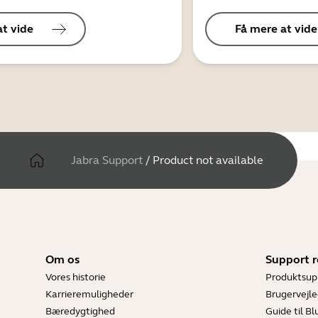
at vide
Få mere at vide
Jabra Support
/
Product not available
Om os
Support r
Vores historie
Produktsup
Karrieremuligheder
Brugervejle
Bæredygtighed
Guide til B