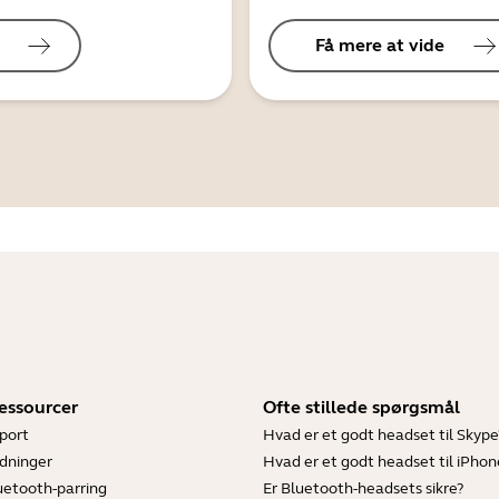
Få mere at vide
essourcer
Ofte stillede spørgsmål
port
Hvad er et godt headset til Skype
dninger
Hvad er et godt headset til iPhon
luetooth-parring
Er Bluetooth-headsets sikre?