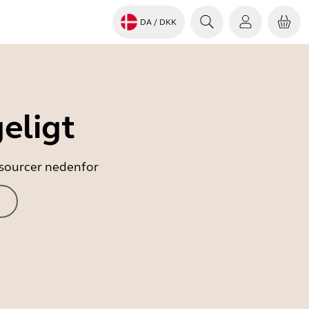
DA
/ DKK
eligt
essourcer nedenfor