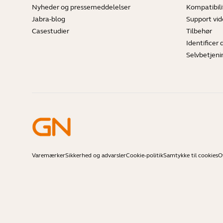
Nyheder og pressemeddelelser
Kompatibili
Jabra-blog
Support vi
Casestudier
Tilbehør
Identificer 
Selvbetjeni
Varemærker
Sikkerhed og advarsler
Cookie-politik
Samtykke til cookies
O