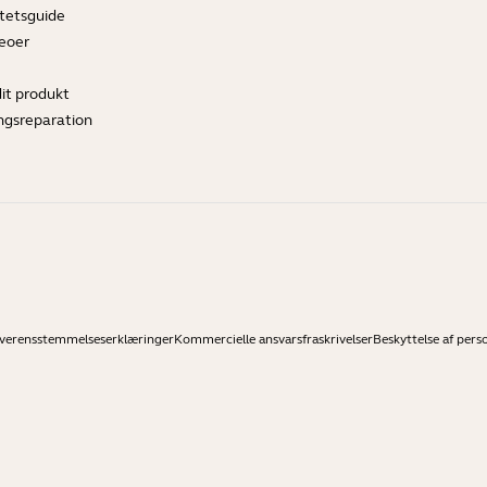
tetsguide
deoer
dit produkt
ngsreparation
verensstemmelseserklæringer
Kommercielle ansvarsfraskrivelser
Beskyttelse af pers