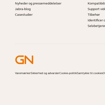
Nyheder og pressemeddelelser
Kompatibili
Jabra-blog
Support vi
Casestudier
Tilbehør
Identificer 
Selvbetjeni
Varemærker
Sikkerhed og advarsler
Cookie-politik
Samtykke til cookies
O