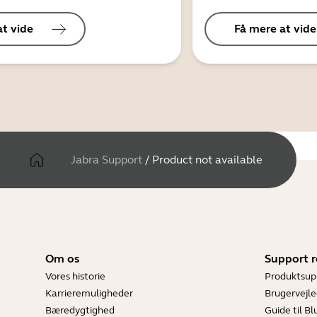
at vide
Få mere at vide
Jabra Support
/
Product not available
Om os
Support r
Vores historie
Produktsup
Karrieremuligheder
Brugervejle
Bæredygtighed
Guide til B