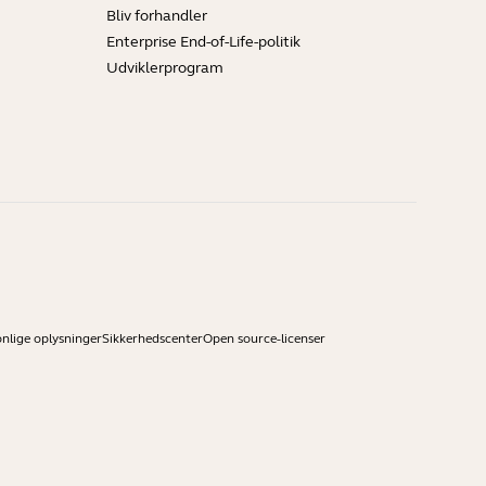
Bliv forhandler
Enterprise End-of-Life-politik
Udviklerprogram
onlige oplysninger
Sikkerhedscenter
Open source-licenser