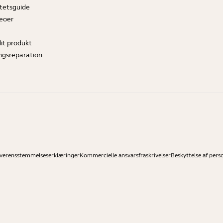
tetsguide
deoer
dit produkt
ngsreparation
verensstemmelseserklæringer
Kommercielle ansvarsfraskrivelser
Beskyttelse af pers