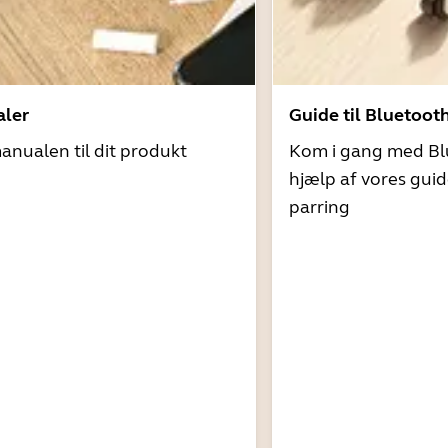
ler
Guide til Bluetoot
nualen til dit produkt
Kom i gang med Bl
hjælp af vores guid
parring