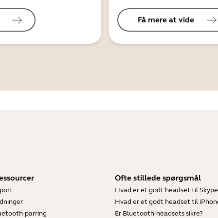
Få mere at vide
essourcer
Ofte stillede spørgsmål
port
Hvad er et godt headset til Skype
dninger
Hvad er et godt headset til iPhon
luetooth-parring
Er Bluetooth-headsets sikre?