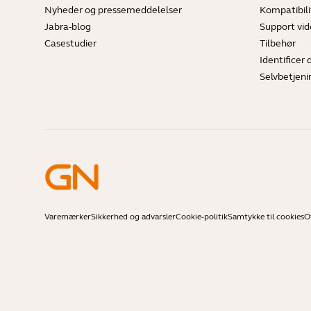
Nyheder og pressemeddelelser
Kompatibili
Jabra-blog
Support vi
Casestudier
Tilbehør
Identificer 
Selvbetjeni
Varemærker
Sikkerhed og advarsler
Cookie-politik
Samtykke til cookies
O