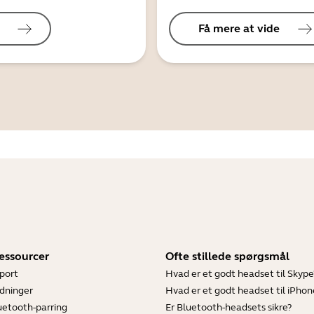
Få mere at vide
essourcer
Ofte stillede spørgsmål
port
Hvad er et godt headset til Skype
dninger
Hvad er et godt headset til iPhon
luetooth-parring
Er Bluetooth-headsets sikre?