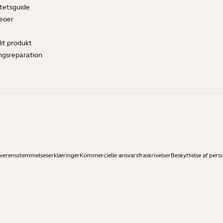
tetsguide
deoer
dit produkt
ngsreparation
verensstemmelseserklæringer
Kommercielle ansvarsfraskrivelser
Beskyttelse af pers