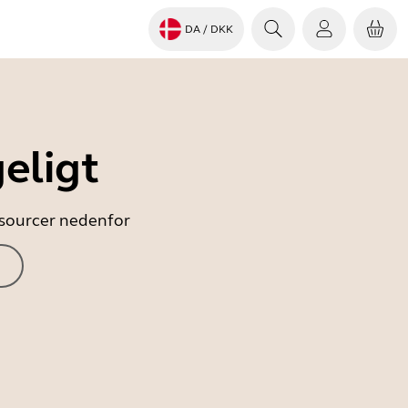
DA
/ DKK
eligt
essourcer nedenfor