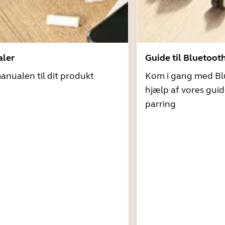
ler
Guide til Bluetoot
nualen til dit produkt
Kom i gang med Bl
hjælp af vores guid
parring