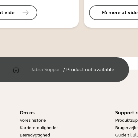
at vide
Få mere at vide
Jabra Support
/
Product not available
Om os
Support r
Vores historie
Produktsup
Karrieremuligheder
Brugervejle
Bæredygtighed
Guide til B