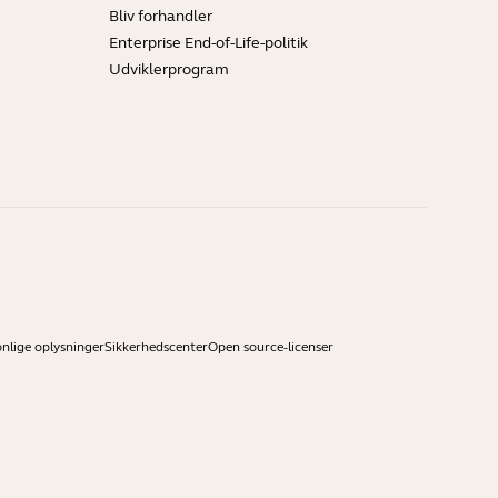
Bliv forhandler
Enterprise End-of-Life-politik
Udviklerprogram
onlige oplysninger
Sikkerhedscenter
Open source-licenser