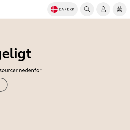
DA
/ DKK
eligt
essourcer nedenfor