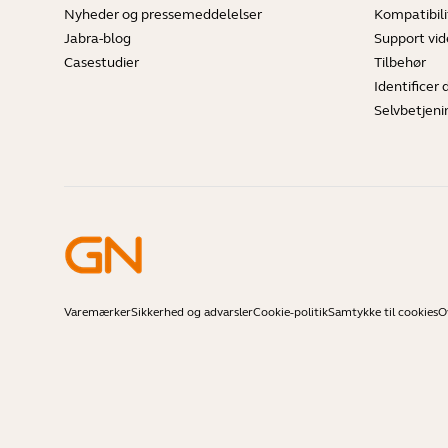
Nyheder og pressemeddelelser
Kompatibili
Jabra-blog
Support vi
Casestudier
Tilbehør
Identificer 
Selvbetjeni
Varemærker
Sikkerhed og advarsler
Cookie-politik
Samtykke til cookies
O