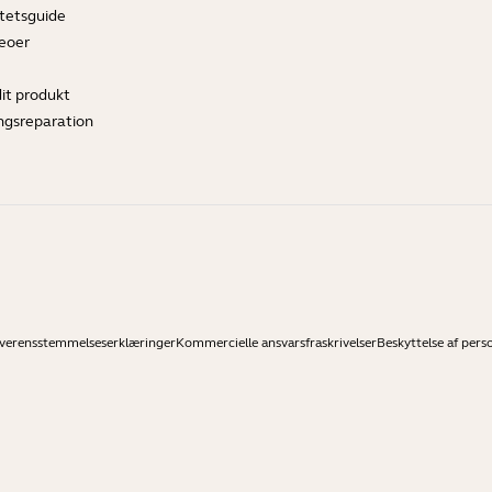
tetsguide
deoer
dit produkt
ngsreparation
verensstemmelseserklæringer
Kommercielle ansvarsfraskrivelser
Beskyttelse af pers