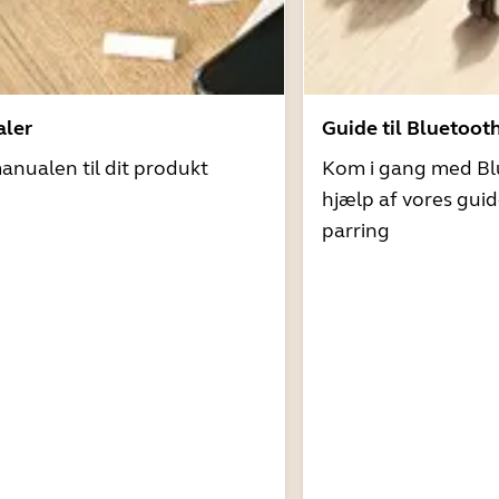
ler
Guide til Bluetoot
nualen til dit produkt
Kom i gang med Bl
hjælp af vores guid
parring