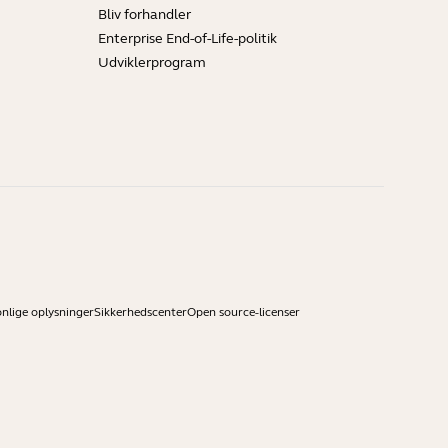
Bliv forhandler
Enterprise End-of-Life-politik
Udviklerprogram
onlige oplysninger
Sikkerhedscenter
Open source-licenser