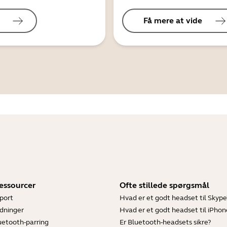
Få mere at vide
essourcer
Ofte stillede spørgsmål
port
Hvad er et godt headset til Skype
dninger
Hvad er et godt headset til iPhon
luetooth-parring
Er Bluetooth-headsets sikre?