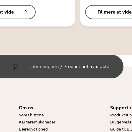
at vide
Få mere at vide
Jabra Support
/
Product not available
Om os
Support r
Vores historie
Produktsup
Karrieremuligheder
Brugervejle
Bæredygtighed
Guide til B