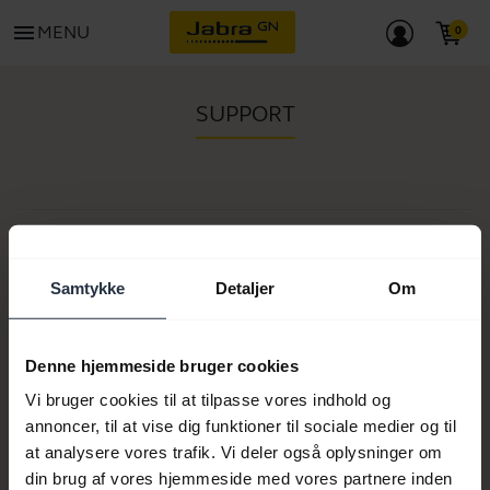
menu
MENU
SUPPORT
Varenr.:
Modelnum(re):
Proset
Samtykke
Detaljer
Om
Denne hjemmeside bruger cookies
Produktdokumenter
Vi bruger cookies til at tilpasse vores indhold og
annoncer, til at vise dig funktioner til sociale medier og til
at analysere vores trafik. Vi deler også oplysninger om
Køb nu
din brug af vores hjemmeside med vores partnere inden