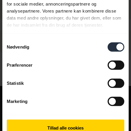
for sociale medier, annonceringspartnere og
analysepartnere. Vores partnere kan kombinere disse
data med andre oplysninger, du har givet dem, eller som
de har indsamlet fra din brug af deres tjenester.
Samtykkevalg
Nødvendig
Hej,
Præferencer
Hvad kan jeg hjælpe dig med?
Statistik
Support
Marketing
expand_more
Om os
Om Jabra
expand_more
Vores produkter
Tillad alle cookies