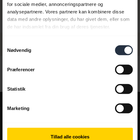
for sociale medier, annonceringspartnere og
analysepartnere. Vores partnere kan kombinere disse
data med andre oplysninger, du har givet dem, eller som
de har indsamlet fra din brug af deres tjenester.
Samtykkevalg
Nødvendig
Hej,
Præferencer
Hvad kan jeg hjælpe dig med?
Statistik
Support
Marketing
expand_more
Om os
Om Jabra
expand_more
Vores produkter
Tillad alle cookies