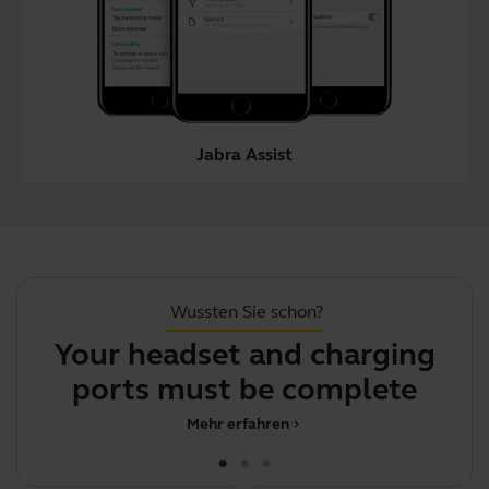
Jabra Assist
Wussten Sie schon?
Your headset and charging
ports must be completely dr
Mehr erfahren
chevron_right