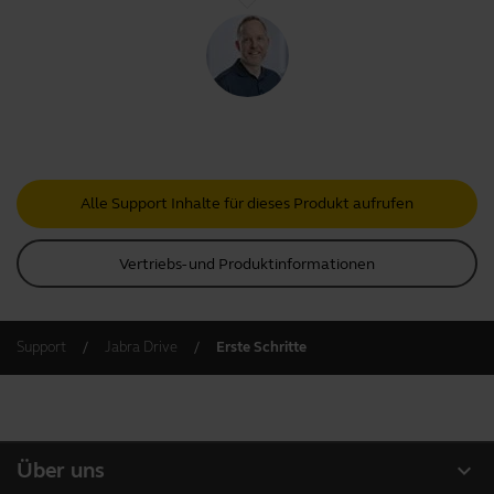
Alle Support Inhalte für dieses Produkt aufrufen
Vertriebs- und Produktinformationen
Support
Jabra Drive
Erste Schritte
expand_more
Über uns