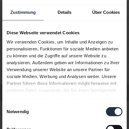
Zustimmung
Details
Über Cookies
How do I pair my Jabra Drive with my mobile device?
chevron_right
How many Bluetooth devices can I pair with my
chevron_right
Diese Webseite verwendet Cookies
Jabra device?
Wir verwenden Cookies, um Inhalte und Anzeigen zu
personalisieren, Funktionen für soziale Medien anbieten
What are the recommended guidelines and
chevron_right
zu können und die Zugriffe auf unsere Website zu
specifications for chargers?
analysieren. Außerdem geben wir Informationen zu Ihrer
Verwendung unserer Website an unsere Partner für
What can I do if the pairing steps are not successful?
chevron_right
soziale Medien, Werbung und Analysen weiter. Unsere
Partner führen diese Informationen möglicherweise mit
Alle häufig gestellten Fragen (FAQs) für Jabra Drive
weiteren Daten zusammen, die Sie ihnen bereitgestellt
aufrufen
haben oder die sie im Rahmen Ihrer Nutzung der Dienste
gesammelt haben.
Einwilligungsauswahl
Notwendig
Angezeigt werden 7 von 7