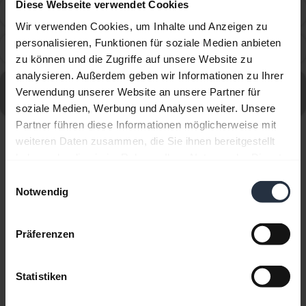
Diese Webseite verwendet Cookies
What can I do if the pairing steps are not successful?
chevron_right
Wir verwenden Cookies, um Inhalte und Anzeigen zu
personalisieren, Funktionen für soziale Medien anbieten
What is Jabra Sound+?
chevron_right
zu können und die Zugriffe auf unsere Website zu
analysieren. Außerdem geben wir Informationen zu Ihrer
Alle häufig gestellten Fragen (FAQs) für Jabra Elite 10 -
Verwendung unserer Website an unsere Partner für
Gloss Black aufrufen
soziale Medien, Werbung und Analysen weiter. Unsere
Partner führen diese Informationen möglicherweise mit
weiteren Daten zusammen, die Sie ihnen bereitgestellt
Angezeigt werden 10 von 10
haben oder die sie im Rahmen Ihrer Nutzung der Dienste
gesammelt haben.
Einwilligungsauswahl
Notwendig
Präferenzen
Produktunterlagen
Benutzerhandbuch
Statistiken
expand_more
Tschechisch