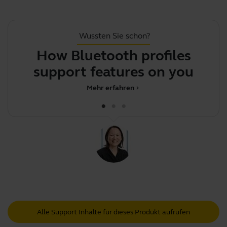
Wussten Sie schon?
How Bluetooth profiles
Y
support features on your Jab
Mehr erfahren
chevron_right
Alle Support Inhalte für dieses Produkt aufrufen