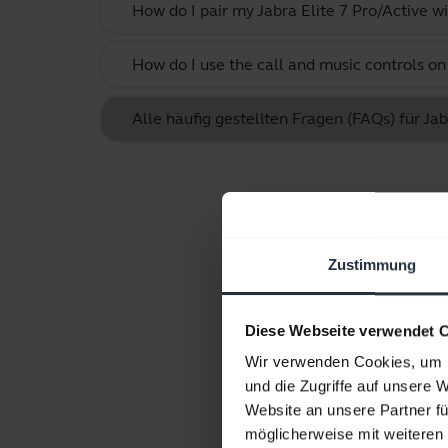
How do I pair my Jabra Elite 7 Pro/Active w
How do I use the call and music controls o
Alle häufig gestellten Fragen (FAQs) für Jab
Zustimmung
Diese Webseite verwendet 
Wir verwenden Cookies, um I
und die Zugriffe auf unsere 
Website an unsere Partner fü
möglicherweise mit weiteren