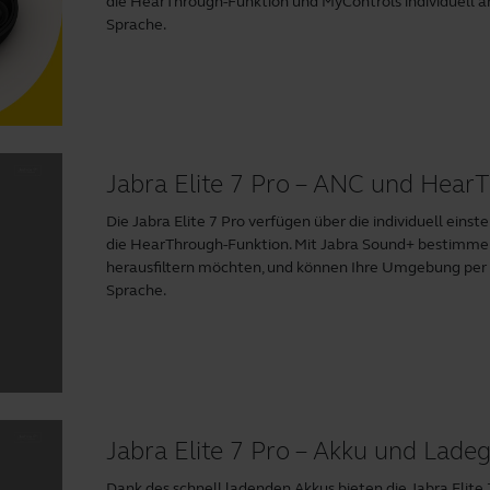
die HearThrough-Funktion und MyControls individuell an
Sprache.
Jabra Elite 7 Pro – ANC und Hear
Die Jabra Elite 7 Pro verfügen über die individuell ein
die HearThrough-Funktion. Mit
Jabra Sound+
bestimmen 
herausfiltern möchten, und können Ihre Umgebung per Ta
Sprache.
Jabra Elite 7 Pro – Akku und Lade
Dank des schnell ladenden Akkus bieten die Jabra Elite 