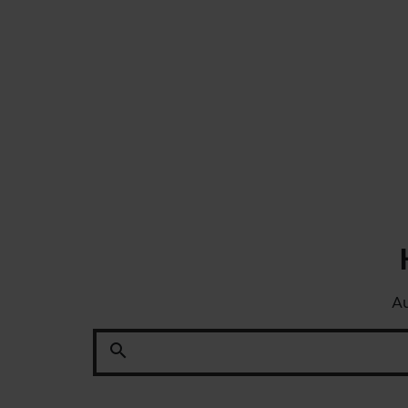
Au
search