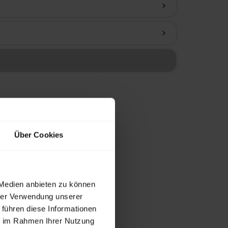
chevron_right
chevron_right
Über Cookies
 Medien anbieten zu können
hrer Verwendung unserer
 führen diese Informationen
ie im Rahmen Ihrer Nutzung