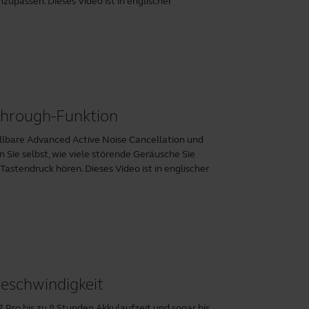
zupassen. Dieses Video ist in englischer
Through-Funktion
stellbare Advanced Active Noise Cancellation und
Sie selbst, wie viele störende Geräusche Sie
stendruck hören. Dieses Video ist in englischer
geschwindigkeit
7 Pro bis zu 8 Stunden Akkulaufzeit und sogar bis