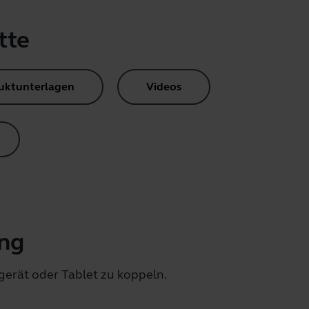
tte
uktunterlagen
Videos
ing
lgerät oder Tablet zu koppeln.