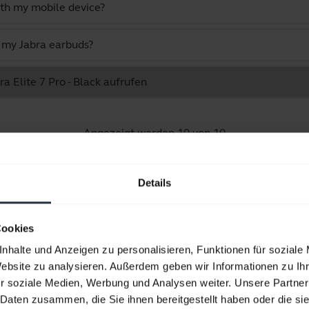
ith my mobile device?
n my Jabra earbuds?
ra Elite 7 Pro - Black aufrufen
Angezeigt werden 10 von 10
Details
Produktunterlagen
Cookies
nhalte und Anzeigen zu personalisieren, Funktionen für soziale
Website zu analysieren. Außerdem geben wir Informationen zu I
Benutzerhandbuch
r soziale Medien, Werbung und Analysen weiter. Unsere Partner
expand_more
Spanisch
 Daten zusammen, die Sie ihnen bereitgestellt haben oder die s