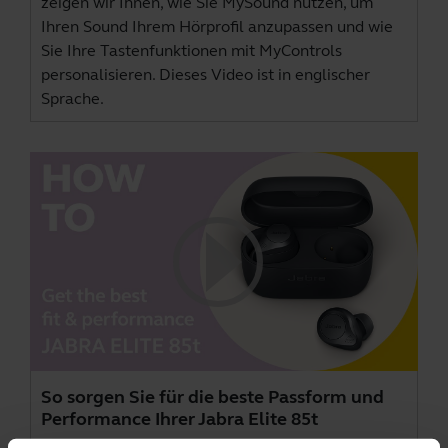
zeigen wir Ihnen, wie Sie MySound nutzen, um
Ihren Sound Ihrem Hörprofil anzupassen und wie
Sie Ihre Tastenfunktionen mit MyControls
personalisieren. Dieses Video ist in englischer
Sprache.
So sorgen Sie für die beste Passform und
Performance Ihrer Jabra Elite 85t