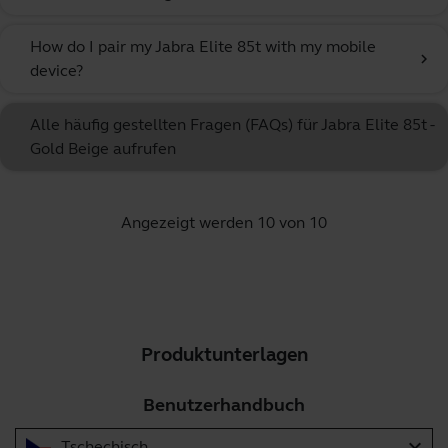
How do I pair my Jabra Elite 85t with my mobile
chevron_right
device?
Alle häufig gestellten Fragen (FAQs) für Jabra Elite 85t -
Gold Beige aufrufen
Angezeigt werden 10 von 10
Produktunterlagen
Benutzerhandbuch
expand_more
Tschechisch