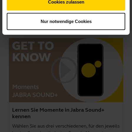
Hinweis:
In diesem Video wird das Jabra Elite 85h
Cookies zulassen
verwendet. Funktionen und Layout in Jabra
Sound+ können je nach verwendetem Jabra-
Nur notwendige Cookies
Produkt variieren.
Lernen Sie Momente in Jabra Sound+
kennen
Wählen Sie aus drei verschiedenen, für den jeweils