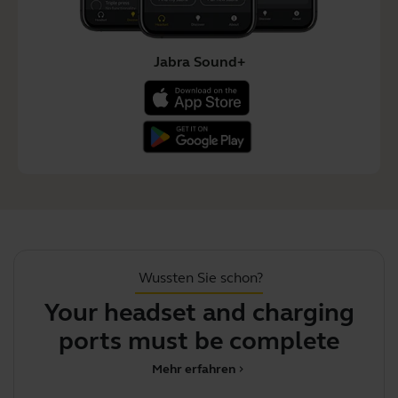
Jabra Sound+
Wussten Sie schon?
Your headset and charging
J
ports must be completely
dry be
Mehr erfahren
chevron_right