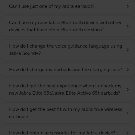
Can I use just one of my Jabra earbuds?
chevron_right
Can I use my new Jabra Bluetooth device with other
chevron_right
devices that have older Bluetooth versions?
How do I change the voice guidance language using
chevron_right
Jabra Sound+?
How do I charge my earbuds and the charging case?
chevron_right
How do I get the best experience when I unpack my
chevron_right
new Jabra Elite 65t/Jabra Elite Active 65t earbuds?
How do I get the best fit with my Jabra true wireless
chevron_right
earbuds?
How do I obtain accessories for my Jabra device?
chevron_right