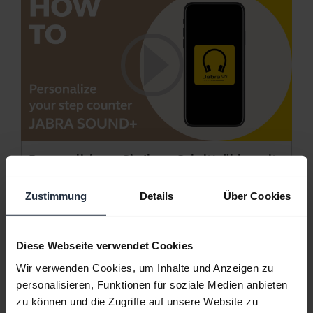
Personalisieren Sie Ihren Schrittzähler mit
Jabra Sound+
Zustimmung
Details
Über Cookies
Sie wollen aktiver sein? Überwachen Sie Ihre
Aktivitäten mit dem Jabra Sound+ Schrittzähler.
Diese Webseite verwendet Cookies
Hinweis:
In diesem Video wird das Jabra Elite
Active 65t verwendet. Funktionen und Layout in
Wir verwenden Cookies, um Inhalte und Anzeigen zu
Jabra Sound+ können je nach verwendetem Jabra-
personalisieren, Funktionen für soziale Medien anbieten
Produkt variieren.
zu können und die Zugriffe auf unsere Website zu