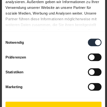
analysieren. Außerdem geben wir Informationen zu Ihrer
Verwendung unserer Website an unsere Partner für
soziale Medien, Werbung und Analysen weiter. Unsere
Partner führen diese Informationen möglicherweise mit
weiteren Daten zusammen, die Sie ihnen bereitgestellt
haben oder die sie im Rahmen Ihrer Nutzung der Dienste
gesammelt haben.
Einwilligungsauswahl
Notwendig
Präferenzen
Personalisieren Sie Ihre Widgets mit Jabra
Sound+
Statistiken
Behalten Sie Ihre verwendeten Funktionen und
löschen Sie die nicht benutzten. Falls Sie später
Marketing
Ihre Meinung ändern, lässt sich dies in der Jabra
Sound+ App wieder korrigieren.