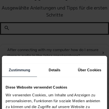
Ausgewählte Anleitungen und Tipps für die ersten
Schritte
search
After connecting with my computer how do I ensure
chevron_right
there is audio in the Jabra speakerphone?
Can I use my new Jabra Bluetooth device with other
Zustimmung
Details
Über Cookies
chevron_right
devices that have older Bluetooth versions?
Diese Webseite verwendet Cookies
How do I charge the Jabra Elite Speaker?
chevron_right
Wir verwenden Cookies, um Inhalte und Anzeigen zu
How do I connect the Jabra Elite Speaker to my
personalisieren, Funktionen für soziale Medien anbieten
chevron_right
computer?
zu können und die Zugriffe auf unsere Website zu