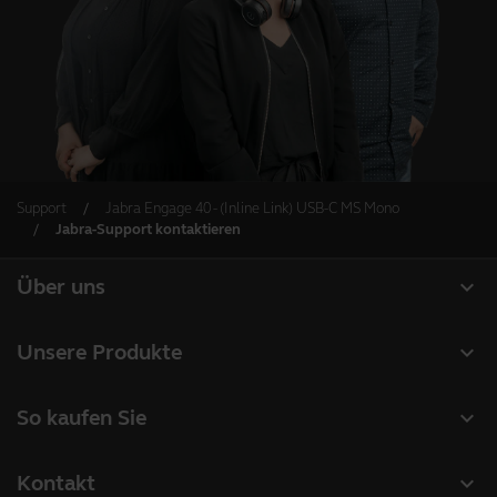
Support
Jabra Engage 40 - (Inline Link) USB-C MS Mono
Jabra-Support kontaktieren
expand_more
Über uns
Über Jabra
expand_more
Unsere Produkte
Karriere
Headsets
expand_more
So kaufen Sie
Nachhaltigkeit
Freisprechlösungen
Partner suchen
News und Pressemitteilungen
expand_more
Kontakt
Kameras für Videomeetings