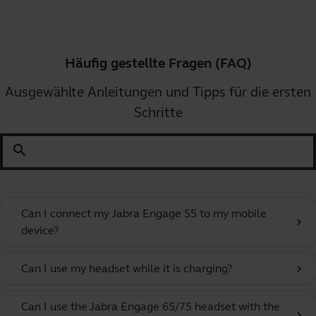
Häufig gestellte Fragen (FAQ)
Ausgewählte Anleitungen und Tipps für die ersten
Schritte
search
Can I connect my Jabra Engage 55 to my mobile
chevron_right
device?
Can I use my headset while it is charging?
chevron_right
Can I use the Jabra Engage 65/75 headset with the
chevron_right