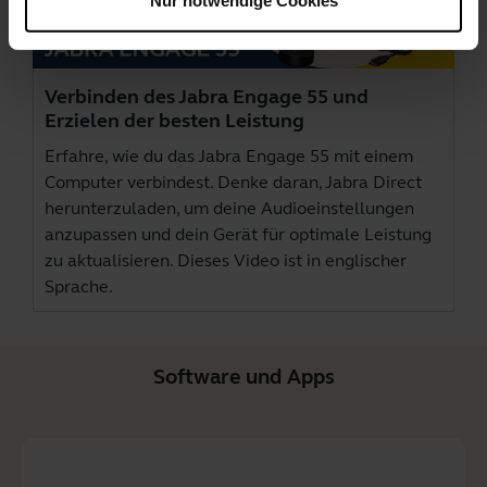
Verbinden des Jabra Engage 55 und
Erzielen der besten Leistung
Erfahre, wie du das Jabra Engage 55 mit einem
Computer verbindest. Denke daran,
Jabra Direct
herunterzuladen, um deine Audioeinstellungen
anzupassen und dein Gerät für optimale Leistung
zu aktualisieren. Dieses Video ist in englischer
Sprache.
Software und Apps