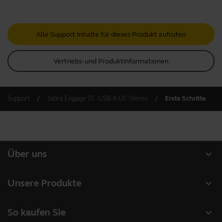
Alle Support Inhalte für dieses Produkt aufrufen
Vertriebs- und Produktinformationen
Support
Jabra Engage 55 - USB-A UC Stereo
Erste Schritte
expand_more
Über uns
Über Jabra
expand_more
Unsere Produkte
Karriere
Headsets
expand_more
So kaufen Sie
Nachhaltigkeit