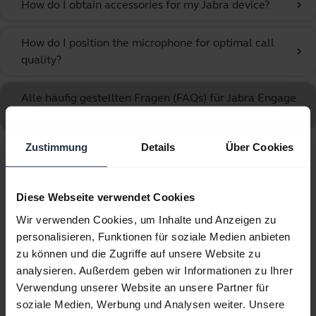
How do I obtain accessories for my Jabra device?
chevron_right
How do I position the microphone for optimal call
chevron_right
quality?
Alle häufig gestellten Fragen (FAQs) für Jabra Engage
55 - USB-A UC Stereo aufrufen
Zustimmung
Details
Über Cookies
Angezeigt werden 10 von 10
Diese Webseite verwendet Cookies
Wir verwenden Cookies, um Inhalte und Anzeigen zu
personalisieren, Funktionen für soziale Medien anbieten
zu können und die Zugriffe auf unsere Website zu
Produktunterlagen
analysieren. Außerdem geben wir Informationen zu Ihrer
Verwendung unserer Website an unsere Partner für
Benutzerhandbuch
soziale Medien, Werbung und Analysen weiter. Unsere