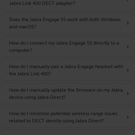
Jabra Link 400 DECT adapter?
Does the Jabra Engage 55 work with both Windows
chevron_right
and macOS?
How do I connect my Jabra Engage 55 directly to a
chevron_right
computer?
How do I manually pair a Jabra Engage headset with
chevron_right
the Jabra Link 400?
How do I manually update the firmware on my Jabra
chevron_right
device using Jabra Direct?
How do I minimize potential wireless range issues
chevron_right
related to DECT density using Jabra Direct?