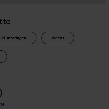
tte
uktunterlagen
Videos
)
tte