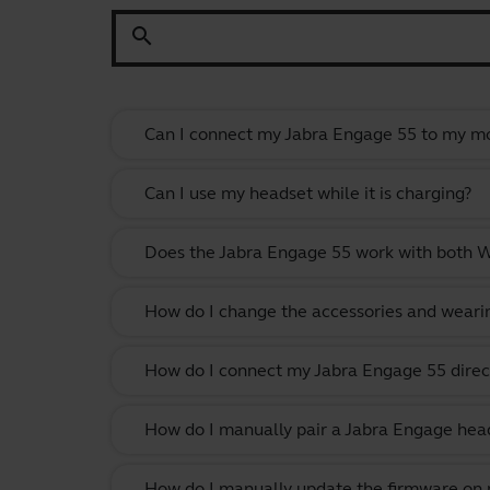
search
Can I connect my Jabra Engage 55 to my mo
Can I use my headset while it is charging?
Does the Jabra Engage 55 work with both
How do I change the accessories and weari
How do I connect my Jabra Engage 55 direc
How do I manually pair a Jabra Engage head
How do I manually update the firmware on m