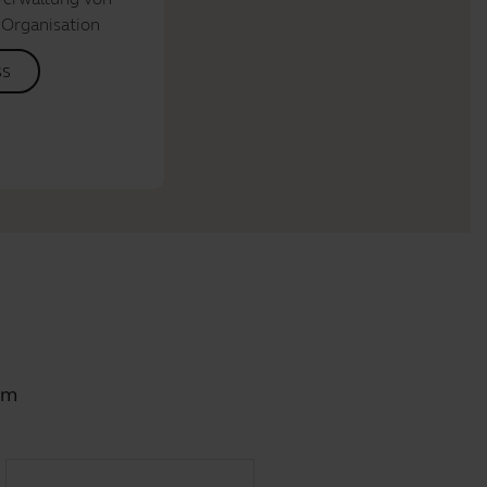
 Organisation
ss
em