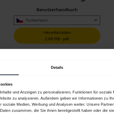
Benutzerhandbuch
expand_more
Tschechisch
Herunterladen
2.69 MB - pdf
Alle Dokumente für das Produkt aufrufen
Details
Cookies
Videos
nhalte und Anzeigen zu personalisieren, Funktionen für soziale
Website zu analysieren. Außerdem geben wir Informationen zu I
r soziale Medien, Werbung und Analysen weiter. Unsere Partner
 Daten zusammen, die Sie ihnen bereitgestellt haben oder die s