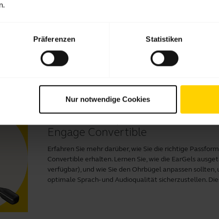
Verbinden des Jabra Engage 55 un
n.
Leistung
Erfahre, wie du das Jabra Engage 55 mit einem Compute
Präferenzen
Statistiken
herunterzuladen, um deine Audioeinstellungen anzupass
aktualisieren. Dieses Video ist in englischer Sprache.
Nur notwendige Cookies
Erzielen der optimalen Passform 
Engage Convertible
Erfahren Sie mehr darüber, wie Sie die richtige Passf
Convertible erhalten. Lernen Sie, wie die EarGels aus
verfügbar), und wie Sie den Ohrbügel anpassen sollten
optimale Sprach- und Audioqualität sicherzustellen. Dies