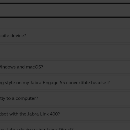
bile device?
 Windows and macOS?
ng style on my Jabra Engage 55 convertible headset?
tly to a computer?
set with the Jabra Link 400?
y Jabra device using Jabra Direct?