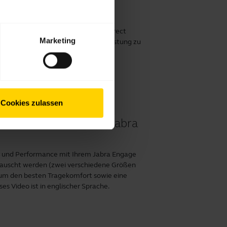
d Erzielen der besten
r verbindest. Denke daran,
Jabra Direct
Marketing
en und dein Gerät für optimale Leistung zu
Cookies zulassen
und Performance von Jabra
orm und Performance mit Ihrem Jabra Engage
getauscht werden (zwei verschiedene Größen
, um den besten Tragekomfort sowie eine
es Video ist in englischer Sprache.