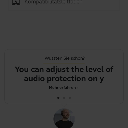
Kompatibilitätsleitfaden
Wussten Sie schon?
You can adjust the level of
J
audio protection on your h
Mehr erfahren
chevron_right