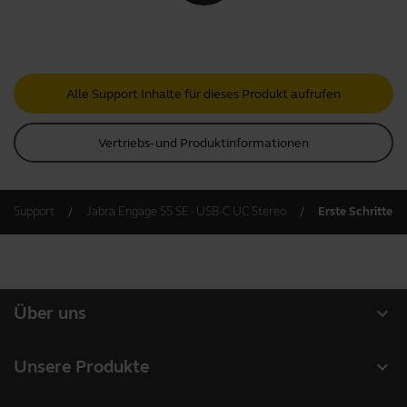
Alle Support Inhalte für dieses Produkt aufrufen
Vertriebs- und Produktinformationen
Support
Jabra Engage 55 SE - USB-C UC Stereo
Erste Schritte
expand_more
Über uns
Über Jabra
expand_more
Unsere Produkte
Karriere
Headsets