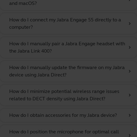
and macOS?
How do I connect my Jabra Engage 55 directly to a
chevron_right
computer?
How do I manually pair a Jabra Engage headset with
chevron_right
the Jabra Link 400?
How do I manually update the firmware on my Jabra
chevron_right
device using Jabra Direct?
How do I minimize potential wireless range issues
chevron_right
related to DECT density using Jabra Direct?
How do I obtain accessories for my Jabra device?
chevron_right
How do I position the microphone for optimal call
chevron_right