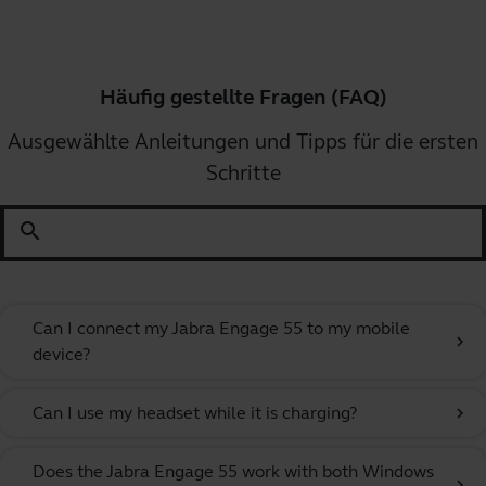
Häufig gestellte Fragen (FAQ)
Ausgewählte Anleitungen und Tipps für die ersten
Schritte
search
Can I connect my Jabra Engage 55 to my mobile
chevron_right
device?
Can I use my headset while it is charging?
chevron_right
Does the Jabra Engage 55 work with both Windows
chevron_right