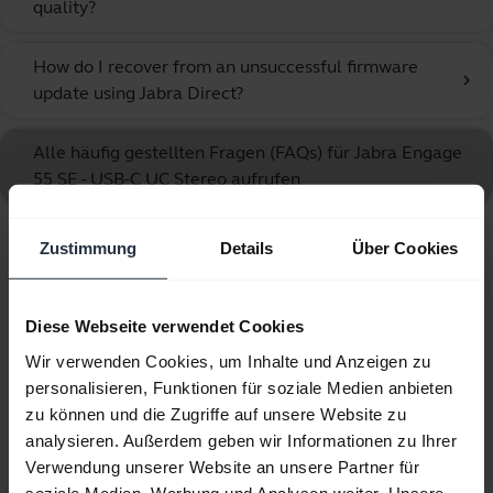
quality?
How do I recover from an unsuccessful firmware
chevron_right
update using Jabra Direct?
Alle häufig gestellten Fragen (FAQs) für Jabra Engage
55 SE - USB-C UC Stereo aufrufen
Zustimmung
Details
Über Cookies
Angezeigt werden 10 von 10
Diese Webseite verwendet Cookies
Wir verwenden Cookies, um Inhalte und Anzeigen zu
personalisieren, Funktionen für soziale Medien anbieten
Produktunterlagen
zu können und die Zugriffe auf unsere Website zu
analysieren. Außerdem geben wir Informationen zu Ihrer
Benutzerhandbuch
Verwendung unserer Website an unsere Partner für
soziale Medien, Werbung und Analysen weiter. Unsere