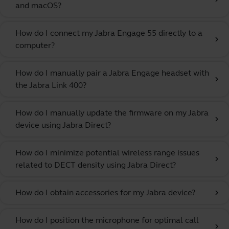
and macOS?
How do I connect my Jabra Engage 55 directly to a
chevron_right
computer?
How do I manually pair a Jabra Engage headset with
chevron_right
the Jabra Link 400?
How do I manually update the firmware on my Jabra
chevron_right
device using Jabra Direct?
How do I minimize potential wireless range issues
chevron_right
related to DECT density using Jabra Direct?
How do I obtain accessories for my Jabra device?
chevron_right
How do I position the microphone for optimal call
chevron_right