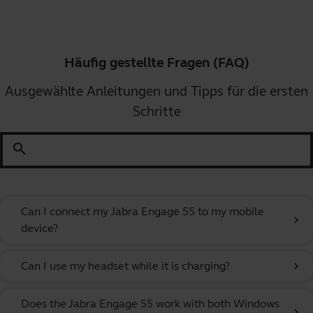
Häufig gestellte Fragen (FAQ)
Ausgewählte Anleitungen und Tipps für die ersten
Schritte
search
Can I connect my Jabra Engage 55 to my mobile
chevron_right
device?
Can I use my headset while it is charging?
chevron_right
Does the Jabra Engage 55 work with both Windows
chevron_right