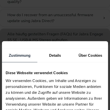
quality?
How do I recover from an unsuccessful firmware
chevron_right
update using Jabra Direct?
Alle häufig gestellten Fragen (FAQs) für Jabra Engage
55 SE - USB-A MS Stereo aufrufen
Zustimmung
Details
Über Cookies
Angezeigt werden 10 von 10
Diese Webseite verwendet Cookies
Wir verwenden Cookies, um Inhalte und Anzeigen zu
personalisieren, Funktionen für soziale Medien anbieten
Produktunterlagen
zu können und die Zugriffe auf unsere Website zu
analysieren. Außerdem geben wir Informationen zu Ihrer
Benutzerhandbuch
Verwendung unserer Website an unsere Partner für
soziale Medien, Werbung und Analysen weiter. Unsere