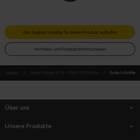
Alle Support Inhalte für dieses Produkt aufrufen
Vertriebs- und Produktinformationen
Support
Jabra Engage 55 SE - USB-A MS Stereo
Erste Schritte
expand_more
Über uns
Über Jabra
expand_more
Unsere Produkte
Karriere
Headsets