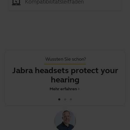
Kompatibilitätsleitfaden
Wussten Sie schon?
Jabra headsets protect your
Th
hearing
Mehr erfahren
chevron_right