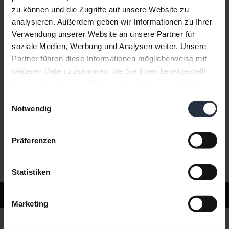
zu können und die Zugriffe auf unsere Website zu
analysieren. Außerdem geben wir Informationen zu Ihrer
Häufig gestellte Fragen (FAQ)
Verwendung unserer Website an unsere Partner für
soziale Medien, Werbung und Analysen weiter. Unsere
Partner führen diese Informationen möglicherweise mit
Produktunterlagen
weiteren Daten zusammen, die Sie ihnen bereitgestellt
haben oder die sie im Rahmen Ihrer Nutzung der Dienste
gesammelt haben.
Einwilligungsauswahl
Videos
Notwendig
Präferenzen
Software und Apps
Statistiken
Support
Marketing