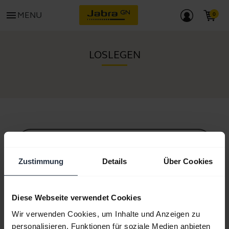
menu
MENU
LOSLEGEN
Alle unterstützenden Inhalte
Zustimmung
Details
Über Cookies
Ressourcen für die ersten Schritte
Diese Webseite verwendet Cookies
Wir verwenden Cookies, um Inhalte und Anzeigen zu
Anleitung zum Bluetooth-Pairing
personalisieren, Funktionen für soziale Medien anbieten