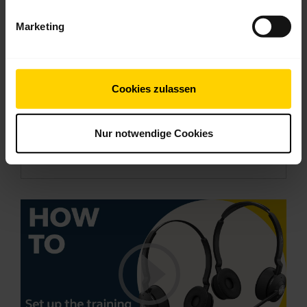
an, wie Sie auf das erweiterte Menü zugreifen und
Marketing
Änderungen an den Einstellungen für das
Headset, die Basis, das Softphone, das USB-
Festnetztelefon und Mobilgeräte vornehmen
sowie Produktinformationen erhalten können.
Cookies zulassen
Denken Sie daran,
Jabra Direct
herunterzuladen,
um das Beste aus Ihrem Produkt herauszuholen.
Nur notwendige Cookies
Dieses Video ist in englischer Sprache.