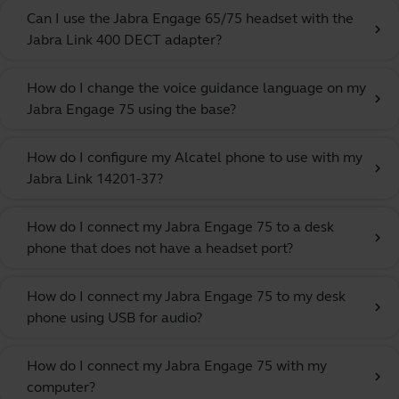
Can I use the Jabra Engage 65/75 headset with the
chevron_right
Jabra Link 400 DECT adapter?
How do I change the voice guidance language on my
chevron_right
Jabra Engage 75 using the base?
How do I configure my Alcatel phone to use with my
chevron_right
Jabra Link 14201-37?
How do I connect my Jabra Engage 75 to a desk
chevron_right
phone that does not have a headset port?
How do I connect my Jabra Engage 75 to my desk
chevron_right
phone using USB for audio?
How do I connect my Jabra Engage 75 with my
chevron_right
computer?