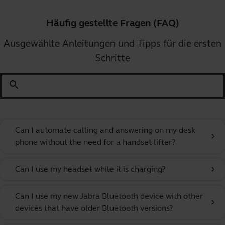
Häufig gestellte Fragen (FAQ)
Ausgewählte Anleitungen und Tipps für die ersten
Schritte
search
Can I automate calling and answering on my desk
chevron_right
phone without the need for a handset lifter?
Can I use my headset while it is charging?
chevron_right
Can I use my new Jabra Bluetooth device with other
chevron_right
devices that have older Bluetooth versions?