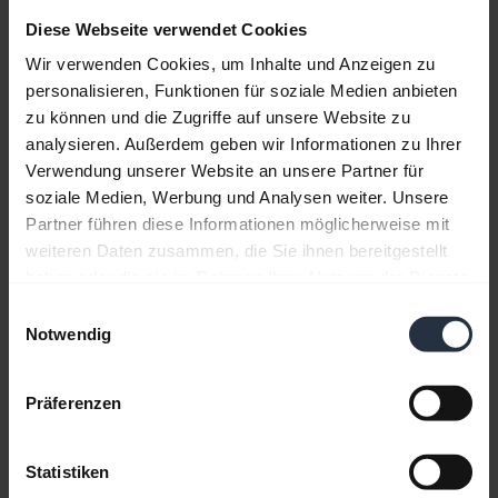
herauszuholen.
Diese Webseite verwendet Cookies
Wir verwenden Cookies, um Inhalte und Anzeigen zu
Dieses Video ist in englischer Sprache.
personalisieren, Funktionen für soziale Medien anbieten
zu können und die Zugriffe auf unsere Website zu
analysieren. Außerdem geben wir Informationen zu Ihrer
Verwendung unserer Website an unsere Partner für
soziale Medien, Werbung und Analysen weiter. Unsere
Partner führen diese Informationen möglicherweise mit
weiteren Daten zusammen, die Sie ihnen bereitgestellt
haben oder die sie im Rahmen Ihrer Nutzung der Dienste
gesammelt haben.
Einwilligungsauswahl
Notwendig
Präferenzen
So verwenden Sie die Menüanzeige des
Jabra Engage 75
Erfahren Sie, wie Sie die Menüanzeige verwenden
Statistiken
und wichtige Funktionen anpassen. Sehen Sie sich