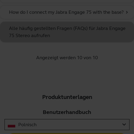
How do I connect my Jabra Engage 75 with the base?
chevron_right
Alle häufig gestellten Fragen (FAQs) für Jabra Engage
75 Stereo aufrufen
Angezeigt werden 10 von 10
Produktunterlagen
Benutzerhandbuch
expand_more
Polnisch