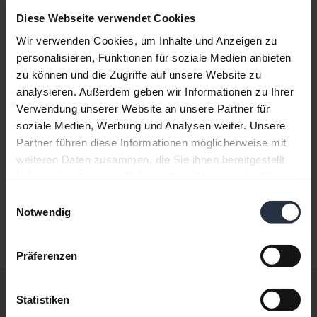
Diese Webseite verwendet Cookies
Wir verwenden Cookies, um Inhalte und Anzeigen zu
Häufig gestellte Fragen (FAQ)
personalisieren, Funktionen für soziale Medien anbieten
zu können und die Zugriffe auf unsere Website zu
analysieren. Außerdem geben wir Informationen zu Ihrer
Produktunterlagen
Verwendung unserer Website an unsere Partner für
soziale Medien, Werbung und Analysen weiter. Unsere
Partner führen diese Informationen möglicherweise mit
Videos
weiteren Daten zusammen, die Sie ihnen bereitgestellt
haben oder die sie im Rahmen Ihrer Nutzung der Dienste
gesammelt haben.
Einwilligungsauswahl
Software und Apps
Notwendig
Präferenzen
Software und Apps
Statistiken