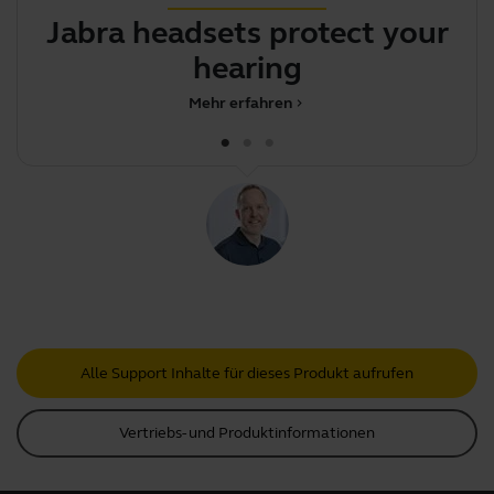
Jabra headsets protect your
hearing
Mehr erfahren
chevron_right
Alle Support Inhalte für dieses Produkt aufrufen
Vertriebs- und Produktinformationen