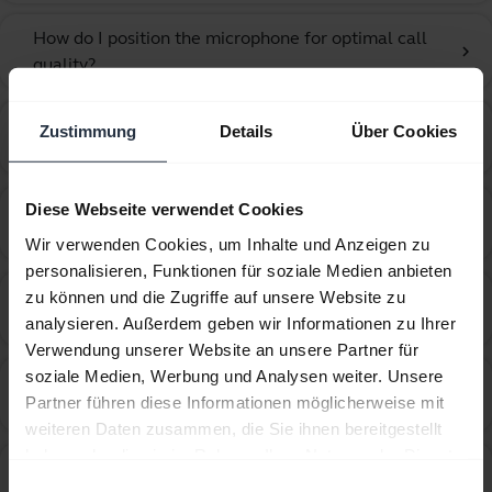
How do I position the microphone for optimal call
chevron_right
quality?
How do I recover from an unsuccessful firmware
Zustimmung
Details
Über Cookies
chevron_right
update using Jabra Direct?
How do I set my Jabra device as the default audio
Diese Webseite verwendet Cookies
chevron_right
device on my macOS computer?
Wir verwenden Cookies, um Inhalte und Anzeigen zu
personalisieren, Funktionen für soziale Medien anbieten
How do I set my Jabra device as the default audio
zu können und die Zugriffe auf unsere Website zu
chevron_right
device on my Windows computer?
analysieren. Außerdem geben wir Informationen zu Ihrer
Verwendung unserer Website an unsere Partner für
soziale Medien, Werbung und Analysen weiter. Unsere
How do I set up my Jabra device to hear music from
chevron_right
Partner führen diese Informationen möglicherweise mit
the computer?
weiteren Daten zusammen, die Sie ihnen bereitgestellt
haben oder die sie im Rahmen Ihrer Nutzung der Dienste
How do I set up my Jabra device to work with 3CX
chevron_right
gesammelt haben.
Einwilligungsauswahl