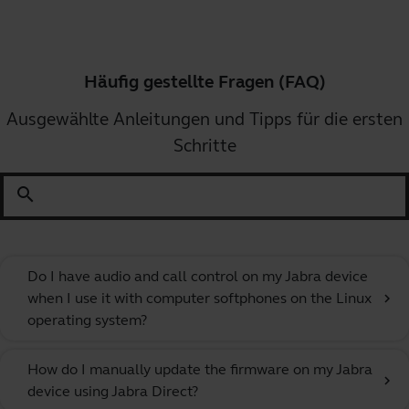
Häufig gestellte Fragen (FAQ)
Ausgewählte Anleitungen und Tipps für die ersten
Schritte
search
Do I have audio and call control on my Jabra device
when I use it with computer softphones on the Linux
chevron_right
operating system?
How do I manually update the firmware on my Jabra
chevron_right
device using Jabra Direct?