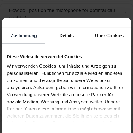
How do I position the microphone for optimal call
chevron_right
quality?
How do I recover from an unsuccessful firmware
Zustimmung
Details
Über Cookies
chevron_right
update using Jabra Direct?
How do I set my Jabra device as the default audio
Diese Webseite verwendet Cookies
chevron_right
device on my macOS computer?
Wir verwenden Cookies, um Inhalte und Anzeigen zu
personalisieren, Funktionen für soziale Medien anbieten
How do I set my Jabra device as the default audio
zu können und die Zugriffe auf unsere Website zu
chevron_right
device on my Windows computer?
analysieren. Außerdem geben wir Informationen zu Ihrer
Verwendung unserer Website an unsere Partner für
soziale Medien, Werbung und Analysen weiter. Unsere
How do I set up my Jabra device to hear music from
chevron_right
Partner führen diese Informationen möglicherweise mit
the computer?
weiteren Daten zusammen, die Sie ihnen bereitgestellt
haben oder die sie im Rahmen Ihrer Nutzung der Dienste
How do I set up my Jabra device to work with 3CX
chevron_right
gesammelt haben.
Einwilligungsauswahl