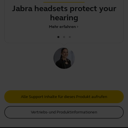
Jabra headsets protect your
hearing
Mehr erfahren
chevron_right
Alle Support Inhalte für dieses Produkt aufrufen
Vertriebs- und Produktinformationen