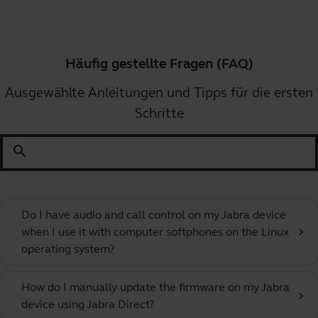
Häufig gestellte Fragen (FAQ)
Ausgewählte Anleitungen und Tipps für die ersten
Schritte
search
Do I have audio and call control on my Jabra device
when I use it with computer softphones on the Linux
chevron_right
operating system?
How do I manually update the firmware on my Jabra
chevron_right
device using Jabra Direct?