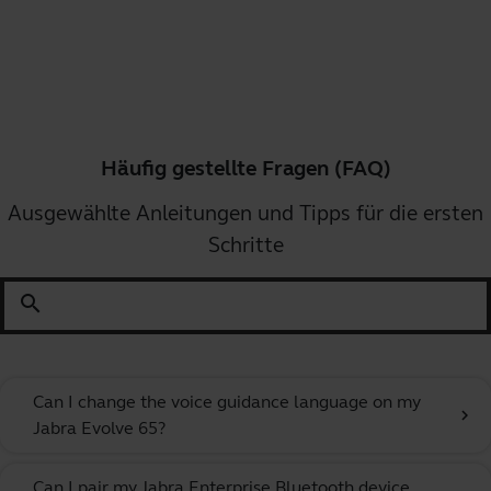
Häufig gestellte Fragen (FAQ)
Ausgewählte Anleitungen und Tipps für die ersten
Schritte
search
Can I change the voice guidance language on my
chevron_right
Jabra Evolve 65?
Can I pair my Jabra Enterprise Bluetooth device