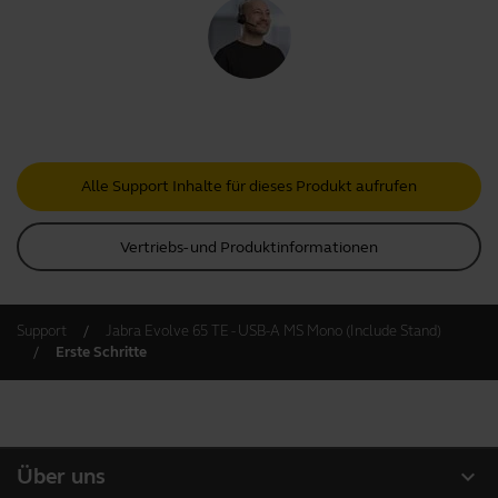
Alle Support Inhalte für dieses Produkt aufrufen
Vertriebs- und Produktinformationen
Support
Jabra Evolve 65 TE - USB-A MS Mono (Include Stand)
Erste Schritte
expand_more
Über uns