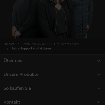
Support
Jabra Evolve2 40 - USB-C MS Teams Mono
Jabra-Support kontaktieren
expand_more
Über uns
Über Jabra
expand_more
Unsere Produkte
Karriere
Headsets
expand_more
So kaufen Sie
Nachhaltigkeit
Freisprechlösungen
Partner suchen
News und Pressemitteilungen
expand_more
Kontakt
Kameras für Videomeetings