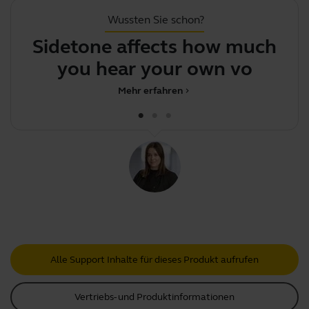
Wussten Sie schon?
Sidetone affects how much
Y
you hear your own voice
Mehr erfahren
chevron_right
Alle Support Inhalte für dieses Produkt aufrufen
Vertriebs- und Produktinformationen