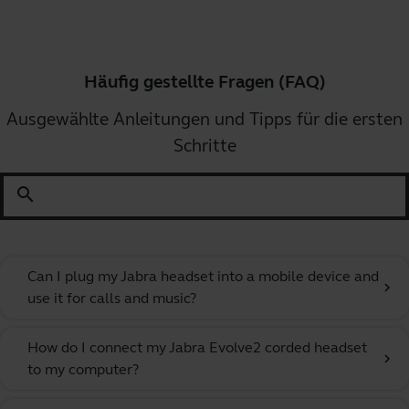
Häufig gestellte Fragen (FAQ)
Ausgewählte Anleitungen und Tipps für die ersten
Schritte
search
Can I plug my Jabra headset into a mobile device and
chevron_right
use it for calls and music?
How do I connect my Jabra Evolve2 corded headset
chevron_right
to my computer?