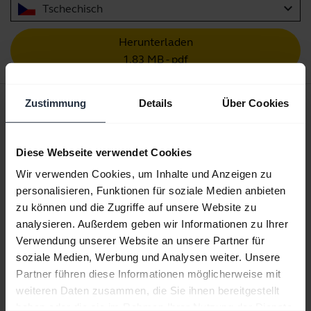
expand_more
Tschechisch
Herunterladen
1.83 MB - pdf
Kurzanleitung
Zustimmung
Details
Über Cookies
Englisch
Diese Webseite verwendet Cookies
Herunterladen
Wir verwenden Cookies, um Inhalte und Anzeigen zu
0.48 MB - pdf
personalisieren, Funktionen für soziale Medien anbieten
zu können und die Zugriffe auf unsere Website zu
analysieren. Außerdem geben wir Informationen zu Ihrer
Alle Dokumente für das Produkt aufrufen
Verwendung unserer Website an unsere Partner für
soziale Medien, Werbung und Analysen weiter. Unsere
Partner führen diese Informationen möglicherweise mit
weiteren Daten zusammen, die Sie ihnen bereitgestellt
Videos
haben oder die sie im Rahmen Ihrer Nutzung der Dienste