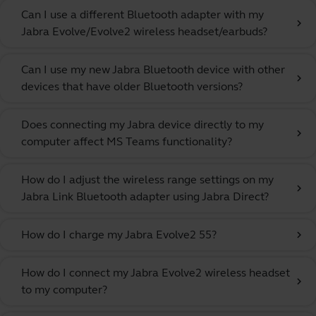
Can I use a different Bluetooth adapter with my
chevron_right
Jabra Evolve/Evolve2 wireless headset/earbuds?
Can I use my new Jabra Bluetooth device with other
chevron_right
devices that have older Bluetooth versions?
Does connecting my Jabra device directly to my
chevron_right
computer affect MS Teams functionality?
How do I adjust the wireless range settings on my
chevron_right
Jabra Link Bluetooth adapter using Jabra Direct?
How do I charge my Jabra Evolve2 55?
chevron_right
How do I connect my Jabra Evolve2 wireless headset
chevron_right
to my computer?