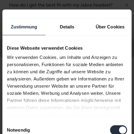
How do I get the best fit with my Jabra headset?
chevron_right
How do I manually reset my Jabra Evolve2 55 to the
chevron_right
Zustimmung
Details
Über Cookies
default settings?
Alle häufig gestellten Fragen (FAQs) für Jabra Evolve2
Diese Webseite verwendet Cookies
55 - Link390c MS Mono aufrufen
Wir verwenden Cookies, um Inhalte und Anzeigen zu
personalisieren, Funktionen für soziale Medien anbieten
zu können und die Zugriffe auf unsere Website zu
Angezeigt werden 10 von 10
analysieren. Außerdem geben wir Informationen zu Ihrer
Verwendung unserer Website an unsere Partner für
soziale Medien, Werbung und Analysen weiter. Unsere
Partner führen diese Informationen möglicherweise mit
weiteren Daten zusammen, die Sie ihnen bereitgestellt
Produktunterlagen
haben oder die sie im Rahmen Ihrer Nutzung der Dienste
gesammelt haben.
Einwilligungsauswahl
Benutzerhandbuch
Notwendig