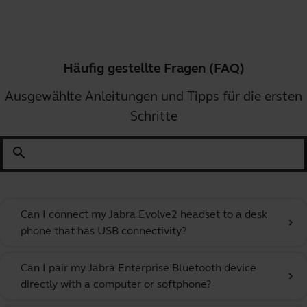
Häufig gestellte Fragen (FAQ)
Ausgewählte Anleitungen und Tipps für die ersten
Schritte
search
Can I connect my Jabra Evolve2 headset to a desk
chevron_right
phone that has USB connectivity?
Can I pair my Jabra Enterprise Bluetooth device
chevron_right
directly with a computer or softphone?