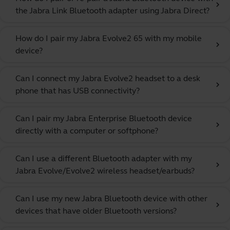
chevron_right
the Jabra Link Bluetooth adapter using Jabra Direct?
How do I pair my Jabra Evolve2 65 with my mobile
chevron_right
device?
Can I connect my Jabra Evolve2 headset to a desk
chevron_right
phone that has USB connectivity?
Can I pair my Jabra Enterprise Bluetooth device
chevron_right
directly with a computer or softphone?
Can I use a different Bluetooth adapter with my
chevron_right
Jabra Evolve/Evolve2 wireless headset/earbuds?
Can I use my new Jabra Bluetooth device with other
chevron_right
devices that have older Bluetooth versions?