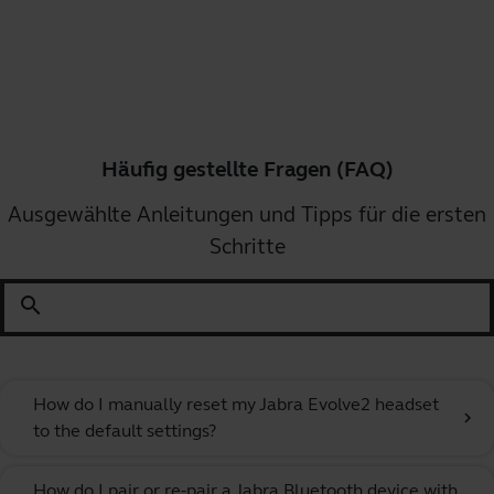
Häufig gestellte Fragen (FAQ)
Ausgewählte Anleitungen und Tipps für die ersten
Schritte
search
How do I manually reset my Jabra Evolve2 headset
chevron_right
to the default settings?
How do I pair or re-pair a Jabra Bluetooth device with