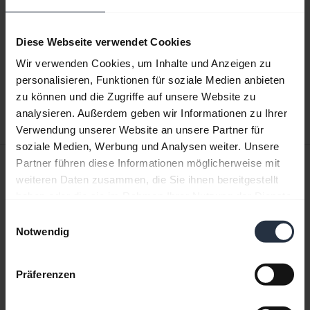
Produktunterlagen
Benutzerhandbuch
Diese Webseite verwendet Cookies
Wir verwenden Cookies, um Inhalte und Anzeigen zu
expand_more
Japanisch
personalisieren, Funktionen für soziale Medien anbieten
zu können und die Zugriffe auf unsere Website zu
Herunterladen
analysieren. Außerdem geben wir Informationen zu Ihrer
3.34 MB - pdf
Verwendung unserer Website an unsere Partner für
soziale Medien, Werbung und Analysen weiter. Unsere
Kurzanleitung
Partner führen diese Informationen möglicherweise mit
weiteren Daten zusammen, die Sie ihnen bereitgestellt
Englisch
haben oder die sie im Rahmen Ihrer Nutzung der Dienste
gesammelt haben.
Einwilligungsauswahl
Herunterladen
Notwendig
0.50 MB - pdf
Präferenzen
Alle Dokumente für das Produkt aufrufen