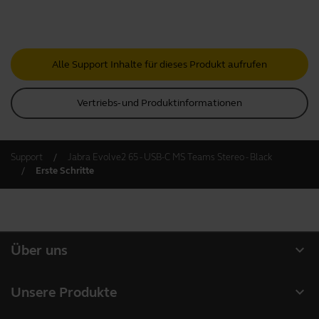
Alle Support Inhalte für dieses Produkt aufrufen
Vertriebs- und Produktinformationen
Support
Jabra Evolve2 65 - USB-C MS Teams Stereo - Black
Erste Schritte
expand_more
Über uns
Über Jabra
expand_more
Unsere Produkte
Karriere