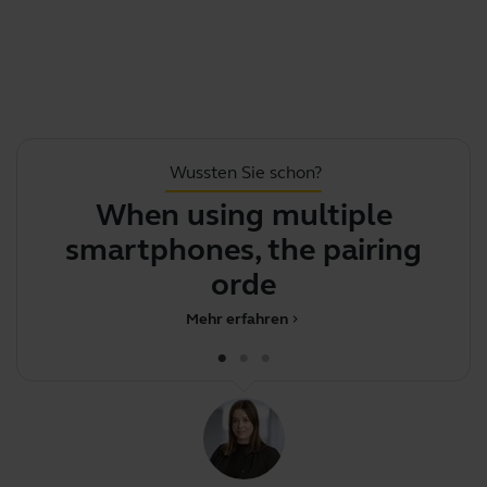
Wussten Sie schon?
When using multiple
Y
smartphones, the pairing
order dete
Mehr erfahren
chevron_right