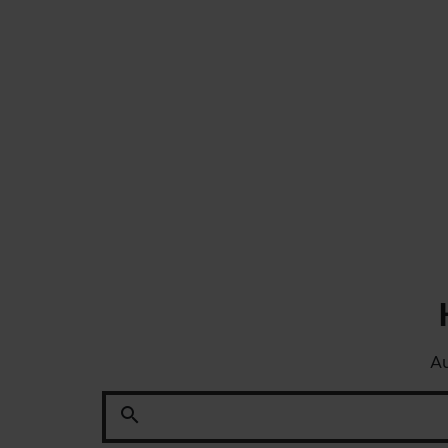
Au
search