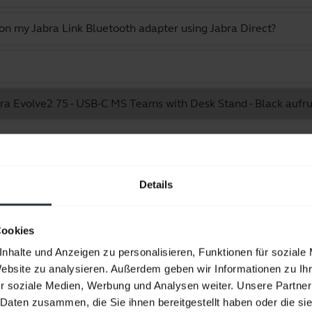
 on my Jabra Link Bluetooth adapter using Jabra Direct?
abra Evolve2 75 - USB-C MS Teams with Desk Stand - Black aufr
Angezeigt werden 10 von 10
Details
Cookies
Produktunterlagen
nhalte und Anzeigen zu personalisieren, Funktionen für soziale
Website zu analysieren. Außerdem geben wir Informationen zu I
r soziale Medien, Werbung und Analysen weiter. Unsere Partner
Benutzerhandbuch
 Daten zusammen, die Sie ihnen bereitgestellt haben oder die s