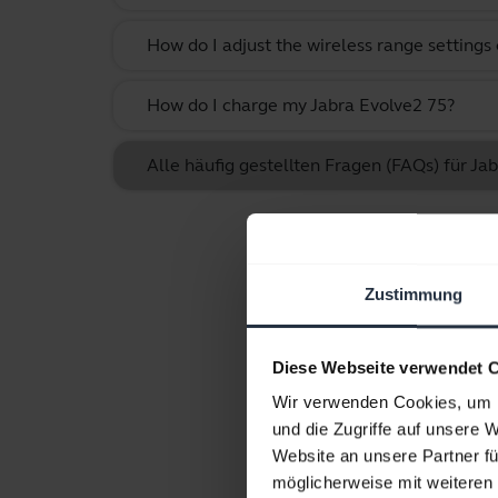
How do I adjust the wireless range settings
How do I charge my Jabra Evolve2 75?
Alle häufig gestellten Fragen (FAQs) für J
Zustimmung
Diese Webseite verwendet 
Wir verwenden Cookies, um I
und die Zugriffe auf unsere 
Website an unsere Partner fü
möglicherweise mit weiteren