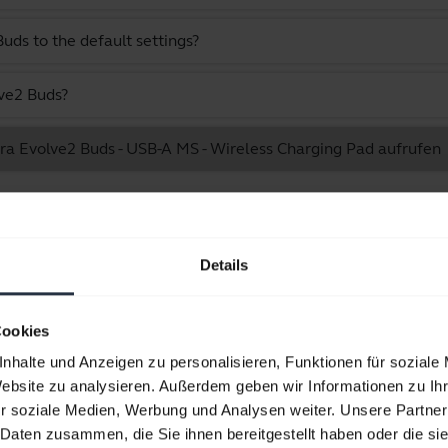
uds to the default settings?
lve2 Buds?
abra Evolve2 Buds - USB-A MS - Wireless Charging Pad aufrufen
Angezeigt werden 10 von 10
Details
Cookies
Produktunterlagen
nhalte und Anzeigen zu personalisieren, Funktionen für soziale
Website zu analysieren. Außerdem geben wir Informationen zu I
r soziale Medien, Werbung und Analysen weiter. Unsere Partner
Benutzerhandbuch
 Daten zusammen, die Sie ihnen bereitgestellt haben oder die s