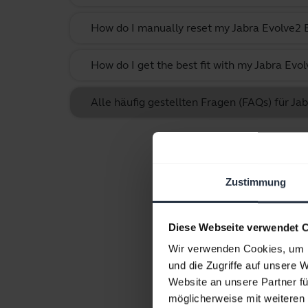
How do I manually reset my Jabra Evolve2 B
How do I get the best fit with my Jabra Evo
Alle häufig gestellten Fragen (FAQs) für J
Zustimmung
Diese Webseite verwendet 
Wir verwenden Cookies, um I
und die Zugriffe auf unsere 
Website an unsere Partner fü
möglicherweise mit weiteren