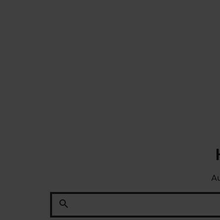
Au
search