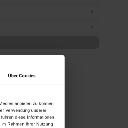
chevron_right
chevron_right
Über Cookies
 Medien anbieten zu können
hrer Verwendung unserer
 führen diese Informationen
ie im Rahmen Ihrer Nutzung