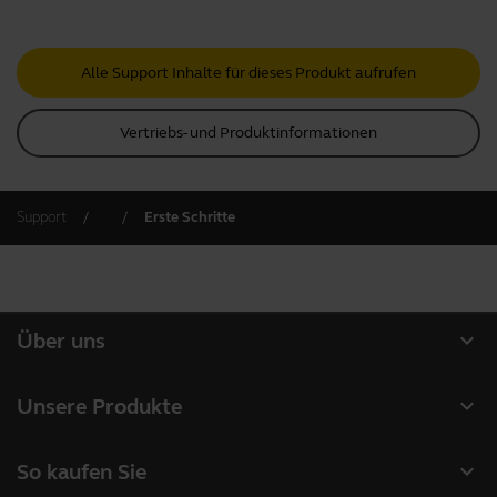
Alle Support Inhalte für dieses Produkt aufrufen
Vertriebs- und Produktinformationen
Support
Erste Schritte
expand_more
Über uns
Über Jabra
expand_more
Unsere Produkte
Karriere
Headsets
expand_more
So kaufen Sie
Nachhaltigkeit