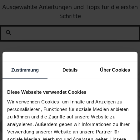
Ausgewählte Anleitungen und Tipps für die ersten
Schritte
search
How do I change the wearing style on my corded
chevron_right
headset?
Zustimmung
Details
Über Cookies
How do I obtain accessories for my Jabra device?
chevron_right
Diese Webseite verwendet Cookies
Wir verwenden Cookies, um Inhalte und Anzeigen zu
Which Jabra cord do you recommend using with the
chevron_right
personalisieren, Funktionen für soziale Medien anbieten
Avaya 1600 and 9600 series telephones?
zu können und die Zugriffe auf unsere Website zu
analysieren. Außerdem geben wir Informationen zu Ihrer
Alle häufig gestellten Fragen (FAQs) für aufrufen
Verwendung unserer Website an unsere Partner für
soziale Medien, Werbung und Analysen weiter. Unsere