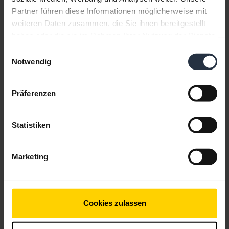
Partner führen diese Informationen möglicherweise mit
Angezeigt werden 3 von 3
weiteren Daten zusammen, die Sie ihnen bereitgestellt
haben oder die sie im Rahmen Ihrer Nutzung der Dienste
gesammelt haben.
Einwilligungsauswahl
Notwendig
Produktunterlagen
Präferenzen
Kurzanleitung
Statistiken
Englisch
Herunterladen
Marketing
1.54 MB - pdf
Cookies zulassen
Alle Dokumente für das Produkt aufrufen