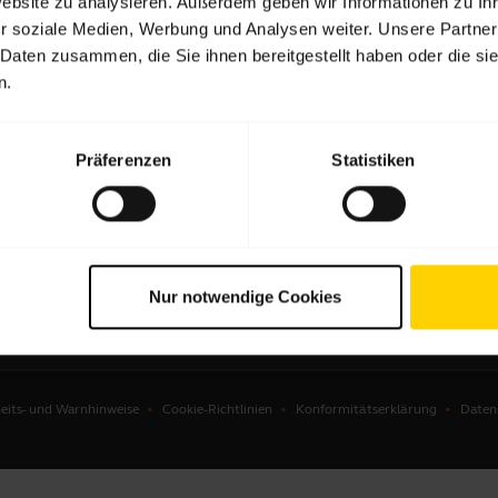
Website zu analysieren. Außerdem geben wir Informationen zu I
r soziale Medien, Werbung und Analysen weiter. Unsere Partner
sets
Partner suchen
 Daten zusammen, die Sie ihnen bereitgestellt haben oder die s
sprechlösungen
Autorisierte Distributoren
n.
ras für Videomeetings
önliche Videolösungen
Präferenzen
Statistiken
ware
hör
Nur notwendige Cookies
eits- und Warnhinweise
Cookie-Richtlinien
Konformitätserklärung
Datens