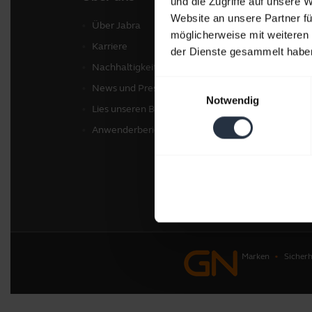
und die Zugriffe auf unsere 
Website an unsere Partner fü
Über Jabra
Head
möglicherweise mit weiteren
Karriere
Frei
der Dienste gesammelt habe
Nachhaltigkeit
Kame
Einwilligungsauswahl
News und Pressemitteilungen
Pers
Notwendig
Lies unseren Blog
Soft
Anwenderberichte
Zube
Marken
Sicherh