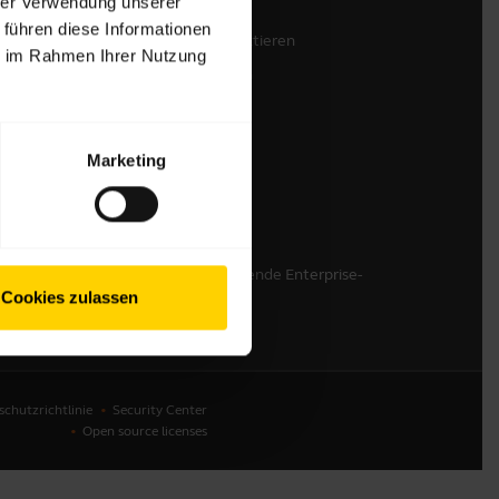
hrer Verwendung unserer
 führen diese Informationen
Jabra-Vertrieb kontaktieren
ie im Rahmen Ihrer Nutzung
Support kontaktieren
Online-Store-Support
Produkt registrieren
Marketing
Entwicklerprogramm
Partnerprogramm
Garantie & Service
Richtlinie für auslaufende Enterprise-
Produkte
Cookies zulassen
chutzrichtlinie
Security Center
Open source licenses