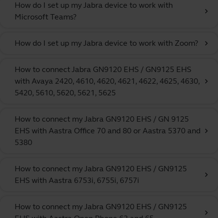
How do I set up my Jabra device to work with
chevron_right
Microsoft Teams?
How do I set up my Jabra device to work with Zoom?
chevron_right
How to connect Jabra GN9120 EHS / GN9125 EHS
with Avaya 2420, 4610, 4620, 4621, 4622, 4625, 4630,
chevron_right
5420, 5610, 5620, 5621, 5625
How to connect my Jabra GN9120 EHS / GN 9125
EHS with Aastra Office 70 and 80 or Aastra 5370 and
chevron_right
5380
How to connect my Jabra GN9120 EHS / GN9125
chevron_right
EHS with Aastra 6753i, 6755i, 6757i
How to connect my Jabra GN9120 EHS / GN9125
chevron_right