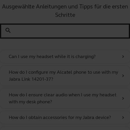
Ausgewählte Anleitungen und Tipps für die ersten
Schritte
search
Can I use my headset while it is charging?
chevron_right
How do I configure my Alcatel phone to use with my
chevron_right
Jabra Link 14201-37?
How do I ensure clear audio when I use my headset
chevron_right
with my desk phone?
How do I obtain accessories for my Jabra device?
chevron_right