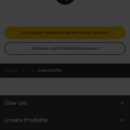
Alle Support Inhalte für dieses Produkt aufrufen
Vertriebs- und Produktinformationen
Support
Erste Schritte
expand_more
Über uns
Über Jabra
expand_more
Unsere Produkte
Karriere