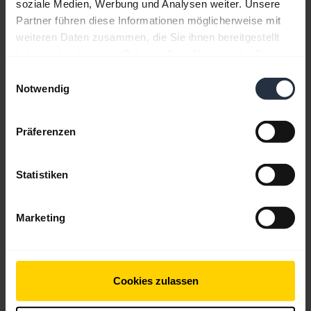
soziale Medien, Werbung und Analysen weiter. Unsere
Partner führen diese Informationen möglicherweise mit
weiteren Daten zusammen, die Sie ihnen bereitgestellt
haben oder die sie im Rahmen Ihrer Nutzung der Dienste
gesammelt haben.
Einwilligungsauswahl
Notwendig
So wechseln Sie die Batterie für die Jabra
GN9100-Serie aus:
Präferenzen
In diesem Video zeigen wir Ihnen, wie Sie die
Batterie im GN9100-Headset auswechseln.
Statistiken
Marketing
Cookies zulassen