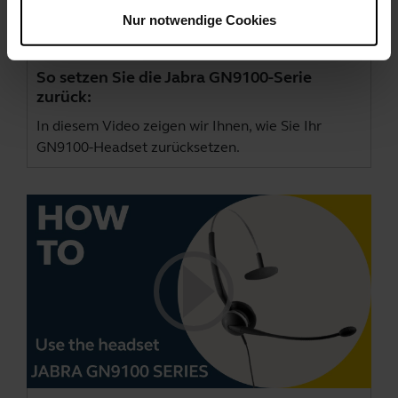
Nur notwendige Cookies
So setzen Sie die Jabra GN9100-Serie
zurück:
In diesem Video zeigen wir Ihnen, wie Sie Ihr
GN9100-Headset zurücksetzen.