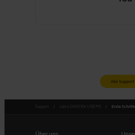
Alle Support
Support
Jabra GN9330e USB MS
Erste Schritt
Über uns
Unse