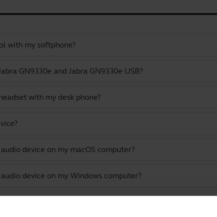
ol with my softphone?
e Jabra GN9330e and Jabra GN9330e USB?
 headset with my desk phone?
vice?
lt audio device on my macOS computer?
lt audio device on my Windows computer?
th Microsoft Teams?