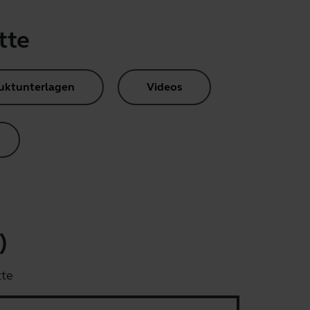
tte
uktunterlagen
Videos
)
tte