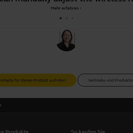
Mehr erfahren
chevron_right
 Inhalte für dieses Produkt aufrufen
Vertriebs- und Produkt
e
re Produkte
So kaufen Sie