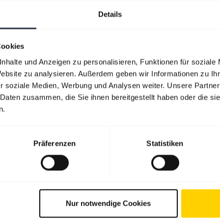
ith Zoom?
Details
Jabra GN9330e USB MS aufrufen
Cookies
nhalte und Anzeigen zu personalisieren, Funktionen für soziale
Website zu analysieren. Außerdem geben wir Informationen zu I
Angezeigt werden 8 von 8
r soziale Medien, Werbung und Analysen weiter. Unsere Partner
 Daten zusammen, die Sie ihnen bereitgestellt haben oder die s
n.
Produktunterlagen
Präferenzen
Statistiken
Benutzerhandbuch
Englisch
Nur notwendige Cookies
Herunterladen