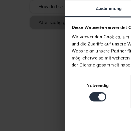
How do I set up my Jabra device to work w
Zustimmung
Alle häufig gestellten Fragen (FAQs) für 
Diese Webseite verwendet 
Wir verwenden Cookies, um I
und die Zugriffe auf unsere 
Website an unsere Partner fü
möglicherweise mit weiteren
der Dienste gesammelt habe
Einwilligungsauswahl
Notwendig