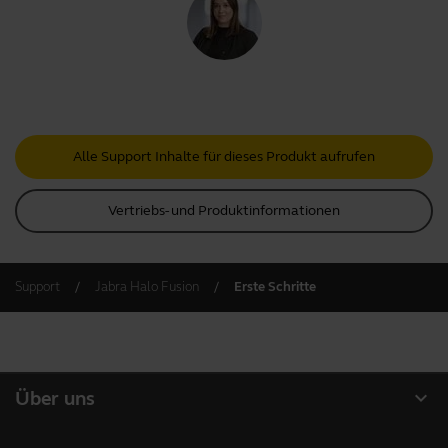
Alle Support Inhalte für dieses Produkt aufrufen
Vertriebs- und Produktinformationen
Support
Jabra Halo Fusion
Erste Schritte
expand_more
Über uns
Über Jabra