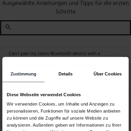
Ausgewählte Anleitungen und Tipps für die ersten
Schritte
search
Can I pair my Jabra Bluetooth device with a
chevron_right
computer or softphone?
Zustimmung
Details
Über Cookies
Can I pair my Jabra Bluetooth device with a
chevron_right
television or video game console?
Diese Webseite verwendet Cookies
Can I use my new Jabra Bluetooth device with other
chevron_right
Wir verwenden Cookies, um Inhalte und Anzeigen zu
devices that have older Bluetooth versions?
personalisieren, Funktionen für soziale Medien anbieten
zu können und die Zugriffe auf unsere Website zu
Can I use the supplied USB charging cable as an
analysieren. Außerdem geben wir Informationen zu Ihrer
chevron_right
audio cable?