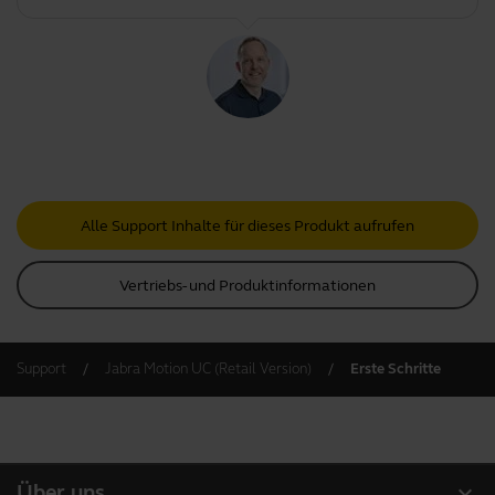
Alle Support Inhalte für dieses Produkt aufrufen
Vertriebs- und Produktinformationen
Support
Jabra Motion UC (Retail Version)
Erste Schritte
expand_more
Über uns