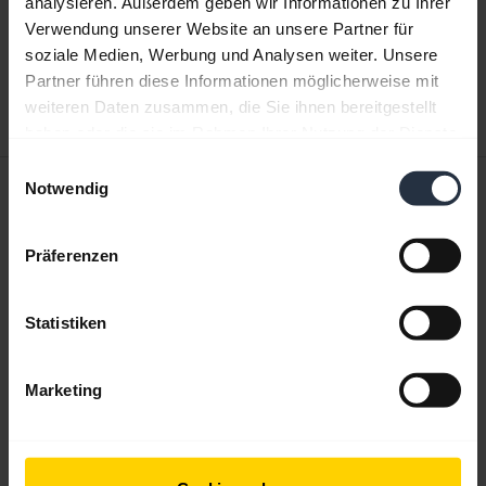
analysieren. Außerdem geben wir Informationen zu Ihrer
Verwendung unserer Website an unsere Partner für
expand_more
Chinesisch (vereinfacht)
soziale Medien, Werbung und Analysen weiter. Unsere
Partner führen diese Informationen möglicherweise mit
Herunterladen
weiteren Daten zusammen, die Sie ihnen bereitgestellt
4.79 MB - pdf
haben oder die sie im Rahmen Ihrer Nutzung der Dienste
gesammelt haben.
Einwilligungsauswahl
Kurzanleitung
Notwendig
expand_more
Englisch
Präferenzen
Herunterladen
4.85 MB - pdf
Statistiken
Marketing
Alle Dokumente für das Produkt aufrufen