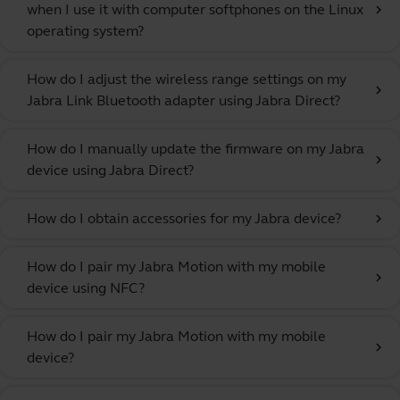
when I use it with computer softphones on the Linux
chevron_right
operating system?
How do I adjust the wireless range settings on my
chevron_right
Jabra Link Bluetooth adapter using Jabra Direct?
How do I manually update the firmware on my Jabra
chevron_right
device using Jabra Direct?
How do I obtain accessories for my Jabra device?
chevron_right
How do I pair my Jabra Motion with my mobile
chevron_right
device using NFC?
How do I pair my Jabra Motion with my mobile
chevron_right
device?