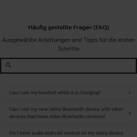
Häufig gestellte Fragen (FAQ)
Ausgewählte Anleitungen und Tipps für die ersten
Schritte
search
Can I use my headset while it is charging?
chevron_right
Can I use my new Jabra Bluetooth device with other
chevron_right
devices that have older Bluetooth versions?
Do I have audio and call control on my Jabra device