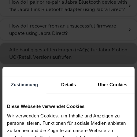
How do I pair or re-pair a Jabra Bluetooth device with
chevron_right
the Jabra Link Bluetooth adapter using Jabra Direct?
How do I recover from an unsuccessful firmware
chevron_right
update using Jabra Direct?
Alle häufig gestellten Fragen (FAQs) für Jabra Motion
UC (Retail Version) aufrufen
Angezeigt werden 10 von 10
Zustimmung
Details
Über Cookies
Diese Webseite verwendet Cookies
Wir verwenden Cookies, um Inhalte und Anzeigen zu
Produktunterlagen
personalisieren, Funktionen für soziale Medien anbieten
zu können und die Zugriffe auf unsere Website zu
Benutzerhandbuch