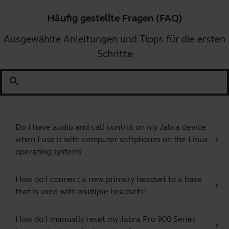
Häufig gestellte Fragen (FAQ)
Ausgewählte Anleitungen und Tipps für die ersten
Schritte
search
Do I have audio and call control on my Jabra device
when I use it with computer softphones on the Linux
chevron_right
operating system?
How do I connect a new primary headset to a base
chevron_right
that is used with multiple headsets?
How do I manually reset my Jabra Pro 900 Series
chevron_right