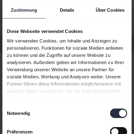
Phone?
Zustimmung
Details
Über Cookies
How do I set up my Jabra device to work with 8x8
chevron_right
Virtual Office Desktop?
Diese Webseite verwendet Cookies
Alle häufig gestellten Fragen (FAQs) für Jabra Pro 930
Wir verwenden Cookies, um Inhalte und Anzeigen zu
Duo aufrufen
personalisieren, Funktionen für soziale Medien anbieten
zu können und die Zugriffe auf unsere Website zu
analysieren. Außerdem geben wir Informationen zu Ihrer
Angezeigt werden 10 von 10
Verwendung unserer Website an unsere Partner für
soziale Medien, Werbung und Analysen weiter. Unsere
Partner führen diese Informationen möglicherweise mit
weiteren Daten zusammen, die Sie ihnen bereitgestellt
haben oder die sie im Rahmen Ihrer Nutzung der Dienste
gesammelt haben.
Einwilligungsauswahl
Produktunterlagen
Notwendig
Benutzerhandbuch
Präferenzen