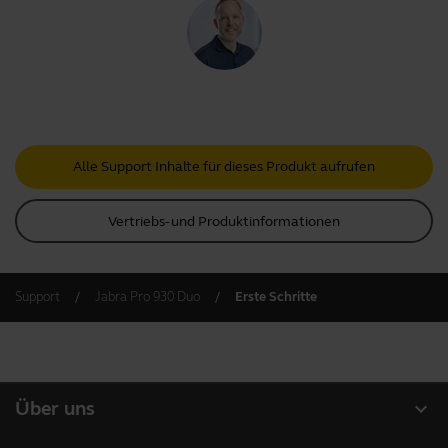
Alle Support Inhalte für dieses Produkt aufrufen
Vertriebs- und Produktinformationen
Support
Jabra Pro 930 Duo
Erste Schritte
expand_more
Über uns