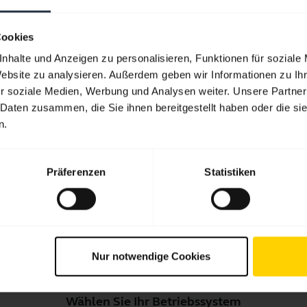
ssourcen für die ersten Schri
Cookies
nhalte und Anzeigen zu personalisieren, Funktionen für soziale
Website zu analysieren. Außerdem geben wir Informationen zu I
Häufig gestellte Fragen (FAQ)
Prod
r soziale Medien, Werbung und Analysen weiter. Unsere Partner
 Daten zusammen, die Sie ihnen bereitgestellt haben oder die s
n.
Software und Apps
Kompatibilitätsleitfaden
Präferenzen
Statistiken
leitung zum Bluetooth-Pair
Nur notwendige Cookies
 das Jabra Pro 900 Duo / Mono mit Ihrem Smartphone, 
Wählen Sie Ihr Betriebssystem