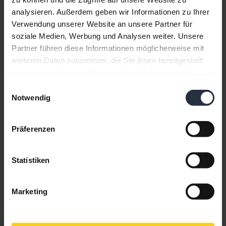
analysieren. Außerdem geben wir Informationen zu Ihrer
Ressourcen für die ersten Schritte
Verwendung unserer Website an unsere Partner für
soziale Medien, Werbung und Analysen weiter. Unsere
Anleitung zum Bluetooth-Pairing
Partner führen diese Informationen möglicherweise mit
weiteren Daten zusammen, die Sie ihnen bereitgestellt
haben oder die sie im Rahmen Ihrer Nutzung der Dienste
Häufig gestellte Fragen (FAQ)
gesammelt haben.
Einwilligungsauswahl
Notwendig
Produktunterlagen
Präferenzen
Kompatibilitätsleitfaden
Statistiken
Marketing
Anleitung zum Bluetooth-Pairing