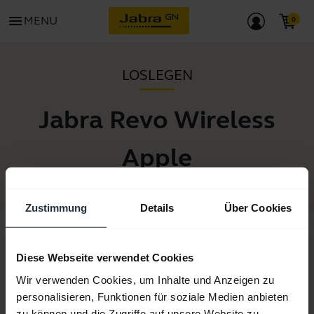
menu
MENU
LOSLEGEN
Jabra Revo Wireless
Apple
Zustimmung
Details
Über Cookies
Diese Webseite verwendet Cookies
Alle unterstützenden Inhalte
Wir verwenden Cookies, um Inhalte und Anzeigen zu
personalisieren, Funktionen für soziale Medien anbieten
zu können und die Zugriffe auf unsere Website zu