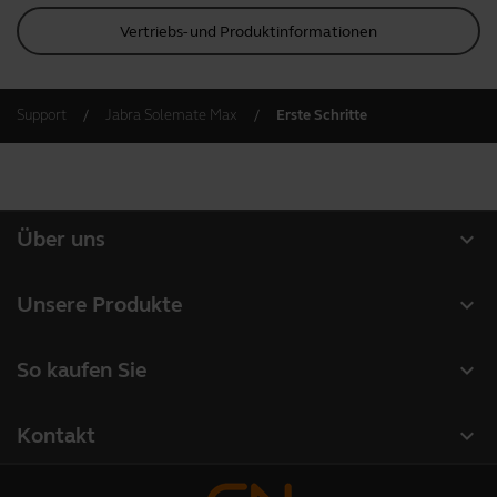
Vertriebs- und Produktinformationen
Support
Jabra Solemate Max
Erste Schritte
expand_more
Über uns
Über Jabra
expand_more
Unsere Produkte
Karriere
Headsets
expand_more
So kaufen Sie
Nachhaltigkeit
Freisprechlösungen
Partner suchen
News und Pressemitteilungen
expand_more
Kontakt
Kameras für Videomeetings
Autorisierte Distributoren
Lies unseren Blog
Jabra-Vertrieb kontaktieren
Persönliche Videolösungen