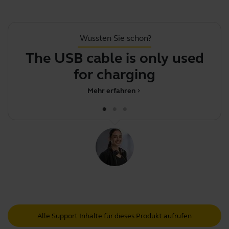
Wussten Sie schon?
The USB cable is only used
for charging
su
Mehr erfahren
chevron_right
Alle Support Inhalte für dieses Produkt aufrufen