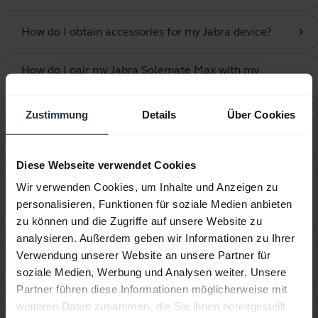
How do I obtain accessories for my Jabra device?
chevron_right
How do I pair my Jabra Solemate Max with my
chevron_right
mobile device using NFC?
Zustimmung
Details
Über Cookies
How do I pair my Jabra Solemate Max with my
chevron_right
mobile device?
Diese Webseite verwendet Cookies
How do I update the firmware or change the
Wir verwenden Cookies, um Inhalte und Anzeigen zu
language on my Jabra device using the Firmware
chevron_right
personalisieren, Funktionen für soziale Medien anbieten
Upgrade Wizard?
zu können und die Zugriffe auf unsere Website zu
analysieren. Außerdem geben wir Informationen zu Ihrer
How many Bluetooth devices can I pair with my
Verwendung unserer Website an unsere Partner für
chevron_right
Jabra device?
soziale Medien, Werbung und Analysen weiter. Unsere
Partner führen diese Informationen möglicherweise mit
weiteren Daten zusammen, die Sie ihnen bereitgestellt
What can I do if the pairing steps are not successful?
chevron_right