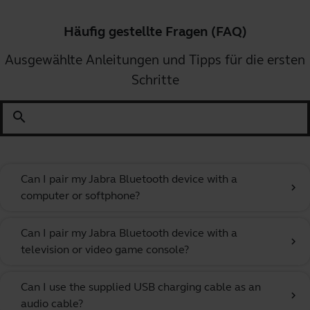
Häufig gestellte Fragen (FAQ)
Ausgewählte Anleitungen und Tipps für die ersten
Schritte
search
Can I pair my Jabra Bluetooth device with a
chevron_right
computer or softphone?
Can I pair my Jabra Bluetooth device with a
chevron_right
television or video game console?
Can I use the supplied USB charging cable as an
chevron_right
audio cable?